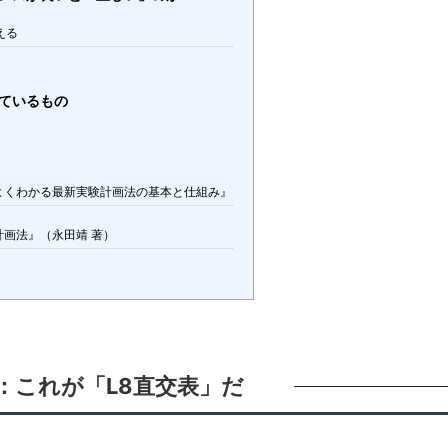
える
しているもの
よくわかる最新実験計画法の基本と仕組み』
計画法』（永田靖 著）
開：これが「L8直交表」だ