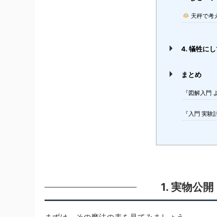
天秤で考
4. 犠牲に
まとめ
『図解入門 
『入門 実験
1. 実物公
まずは、その魔法の表を見てみましょう。