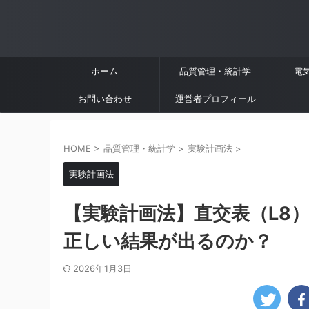
ホーム
品質管理・統計学
電
お問い合わせ
運営者プロフィール
HOME
>
品質管理・統計学
>
実験計画法
>
実験計画法
【実験計画法】直交表（L8
正しい結果が出るのか？
2026年1月3日