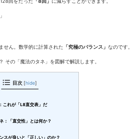
128回をたった
「8回」
に減らすことができます。
？」
ません。数学的に計算された
「究極のバランス」
なのです。
？ その「魔法のタネ」を図解で解説します。
目次
[
hide
]
開：これが「L8直交表」だ
のタネ：「直交性」とは何か？
バランスが良いと「正しい」のか？