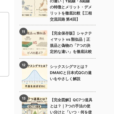
の違い｜Y結線・Δ結線
の特徴とメリット・デメ
リットを徹底比較【三相
交流回路 第4回】
【完全保存版】シャクテ
ィマット vs 類似品｜正
規品と偽物の「7つの決
定的な違い」を徹底比較
シックスシグマとは？
DMAICと日本式QCの違
いをやさしく解説
【完全図解】QC7つ道具
とは？｜7つの手法の使
い分けと「いつ・何を使