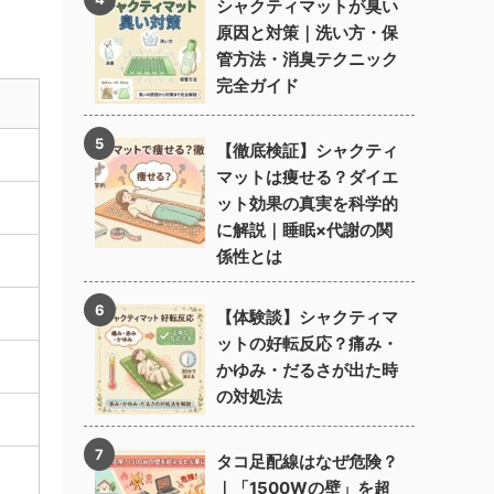
シャクティマットが臭い
原因と対策｜洗い方・保
管方法・消臭テクニック
完全ガイド
列
【徹底検証】シャクティ
マットは痩せる？ダイエ
ット効果の真実を科学的
に解説｜睡眠×代謝の関
係性とは
【体験談】シャクティマ
ットの好転反応？痛み・
かゆみ・だるさが出た時
の対処法
タコ足配線はなぜ危険？
｜「1500Wの壁」を超