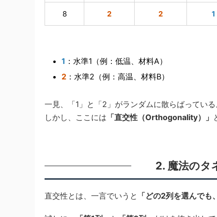
8
2
2
1
1
：水準1（例：低温、材料A）
2
：水準2（例：高温、材料B）
一見、「1」と「2」がランダムに散らばってい
しかし、ここには
「直交性（Orthogonality）」
2. 魔法の
直交性とは、一言でいうと
「どの2列を選んでも