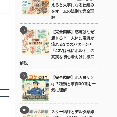
えると火事になる仕組み
をオームの法則で完全理
解
【完全図解】感電はなぜ
起きる？｜人体に電流が
流れる3つのパターンと
「42Vは死にボルト」の
真実を初心者向けに徹底
解説
【完全図解】ポカヨケと
は？種類と事例30選を一
気に理解
スター結線とデルタ結線