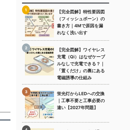
【完全図解】特性要因図
（フィッシュボーン）の
書き方｜4Mで原因を漏
れなく洗い出す
【完全図解】ワイヤレス
充電（Qi）はなぜケーブ
ルなしで充電できる？｜
「置くだけ」の裏にある
電磁誘導の仕組み
蛍光灯からLEDへの交換
｜工事不要と工事必要の
違い【2027年問題】