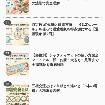
の法則で完全理解
時定数τの意味と計算方法｜「63.2%ルー
ル」を使って過渡現象を得点源にする【過
渡現象 第2回】
【部位別】シャクティマットの使い方完全
マニュアル｜顔・お腹・太もも・足裏まで
全10部位を徹底解説
三相交流とは？単相との違いと「3本の電
線」の秘密を図解