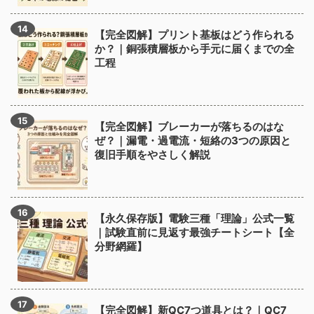
【完全図解】プリント基板はどう作られる
か？｜銅張積層板から手元に届くまでの全
工程
【完全図解】ブレーカーが落ちるのはな
ぜ？｜漏電・過電流・短絡の3つの原因と
復旧手順をやさしく解説
【永久保存版】電験三種「理論」公式一覧
｜試験直前に見返す最強チートシート【全
分野網羅】
【完全図解】新QC7つ道具とは？｜QC7