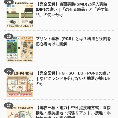
【完全図解】表面実装(SMD)と挿入実装
(DIP)の違い｜「のせる部品」と「差す部
品」の使い分け
プリント基板（PCB）とは？構造と役割を
初心者向けに図解
【完全図解】FG・SG・LG・PGNDの違い
｜なぜグランドを分けないと機器が壊れる
のか
【電験三種・電力】中性点接地方式｜直接
接地・抵抗接地・消弧リアクトル接地・非