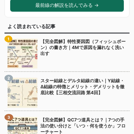
最前線の解説を読んでみる →
よく読まれている記事
【完全図解】特性要因図（フィッシュボー
ン）の書き方｜4Mで原因を漏れなく洗い
出す
スター結線とデルタ結線の違い｜Y結線・
Δ結線の特徴とメリット・デメリットを徹
底比較【三相交流回路 第4回】
【完全図解】QC7つ道具とは？｜7つの手
法の使い分けと「いつ・何を使うか」フロ
ーチャート