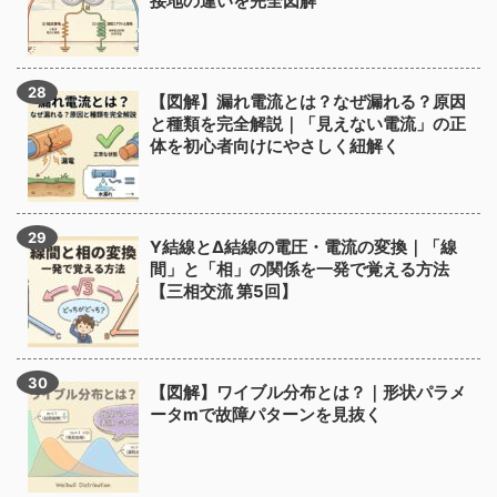
接地の違いを完全図解
【図解】漏れ電流とは？なぜ漏れる？原因
と種類を完全解説｜「見えない電流」の正
体を初心者向けにやさしく紐解く
Y結線とΔ結線の電圧・電流の変換｜「線
間」と「相」の関係を一発で覚える方法
【三相交流 第5回】
【図解】ワイブル分布とは？｜形状パラメ
ータmで故障パターンを見抜く