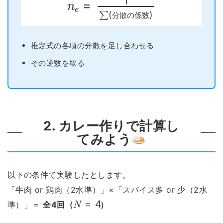
分
散
の
係
数
推定式の各項の分散を足し合わせる
その逆数を取る
2. カレー作りで計算し
てみよう
以下の条件で実験したとします。
「牛肉 or 鶏肉（2水準）」×「スパイス多 or 少（2水
N
=
4
準）」＝
全4回（
）