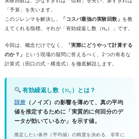
実験回数は、少なすぎれば「信頼」を失い、多すぎれば
「予算」を失います。
このジレンマを解決し、
「コスパ最強の実験回数」
を教
n
e
えてくれる指標。それが「有効繰返し数（
）」です。
今回は、概念だけでなく、
「実際にどうやって計算する
のか？」
という現場の疑問に答えるべく、2つの有名な
計算式（田口の式・構造式）を徹底解説します。
n
e
有効繰返し数（
）とは？
誤差
（ノイズ）の影響を薄めて、真の平均
値を推定するために「実質的に何回分のデ
ータが効いているか」を示す値。
推定したい条件（平均値）の精度を決める、非常に