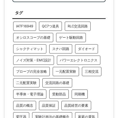
タグ
IATF16949
QC7つ道具
RLC交流回路
オシロスコープの基礎
ゲート駆動回路
シャクティマット
スナバ回路
ダイオード
ノイズ対策・EMC設計
パワーエレクトロニクス
プローブの完全攻略
一元配置実験
三相交流
二元配置実験
交流回路の基礎
半導体・電子理論
受動部品
同期機
品質の概念
品質保証
品質経営の要素
変圧器
実験計画法の基礎概念
家庭の電気