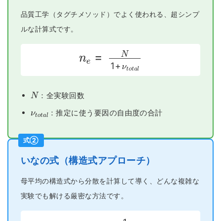
品質工学（タグチメソッド）でよく使われる、超シンプ
ルな計算式です。
n
e
=
N
1
+
ν
t
o
t
a
l
N
：全実験回数
ν
t
o
t
a
l
：推定に使う要因の自由度の合計
式②
いなの式（構造式アプローチ）
母平均の構造式から分散を計算して導く、どんな複雑な
実験でも解ける厳密な方法です。
n
e
=
1
分散の係数
∑
(
)