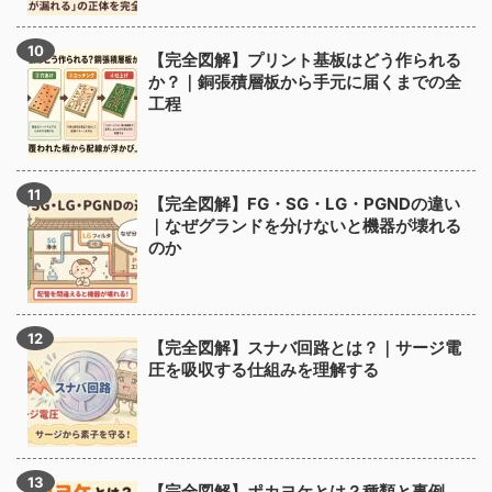
【完全図解】プリント基板はどう作られる
か？｜銅張積層板から手元に届くまでの全
工程
【完全図解】FG・SG・LG・PGNDの違い
｜なぜグランドを分けないと機器が壊れる
のか
【完全図解】スナバ回路とは？｜サージ電
圧を吸収する仕組みを理解する
【完全図解】ポカヨケとは？種類と事例