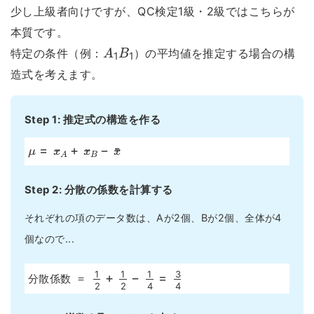
少し上級者向けですが、QC検定1級・2級ではこちらが
本質です。
A
1
B
1
特定の条件（例：
）の平均値を推定する場合の構
造式を考えます。
Step 1: 推定式の構造を作る
μ
=
x
¯
A
+
x
¯
B
−
x
¯
¯
Step 2: 分散の係数を計算する
それぞれの項のデータ数は、Aが2個、Bが2個、全体が4
個なので...
1
2
+
1
2
−
1
4
=
3
4
分散係数 =
n
e