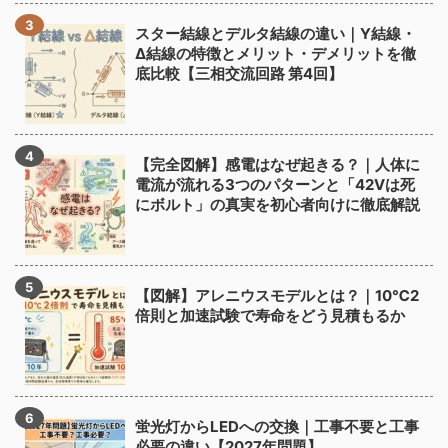
スター結線とデルタ結線の違い｜Y結線・
Δ結線の特徴とメリット・デメリットを徹
底比較【三相交流回路 第4回】
【完全図解】感電はなぜ起きる？｜人体に
電流が流れる3つのパターンと「42Vは死
にボルト」の真実を初心者向けに徹底解説
【図解】アレニウスモデルとは？｜10℃2
倍則と加速試験で寿命をどう見積もるか
蛍光灯からLEDへの交換｜工事不要と工事
必要の違い【2027年問題】