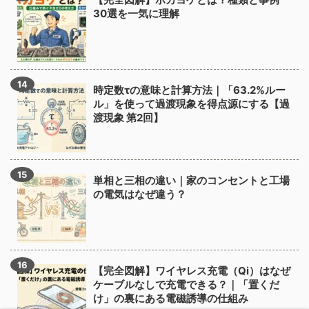
30選を一気に理解
時定数τの意味と計算方法｜「63.2%ルー
ル」を使って過渡現象を得点源にする【過
渡現象 第2回】
単相と三相の違い｜家のコンセントと工場
の電気はなぜ違う？
【完全図解】ワイヤレス充電（Qi）はなぜ
ケーブルなしで充電できる？｜「置くだ
け」の裏にある電磁誘導の仕組み