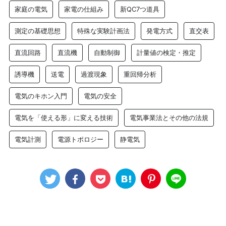
家庭の電気
家電の仕組み
新QC7つ道具
測定の基礎思想
特殊な実験計画法
発電方式
直交表
直流回路
直流機
自動制御
計量値の検定・推定
誘導機
送電
過渡現象
重回帰分析
電気のキホン入門
電気の安全
電気を「使える形」に変える技術
電気事業法とその他の法規
電気計測
電源トポロジー
静電気