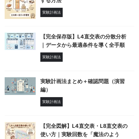
する方法
実験計画法
【完全保存版】L4直交表の分散分析
｜データから最適条件を導く全手順
実験計画法
実験計画法まとめ＋確認問題（演習
編）
実験計画法
【完全図解】L4直交表・L8直交表の
使い方｜実験回数を「魔法のよう