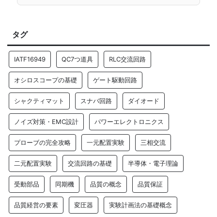
タグ
IATF16949
QC7つ道具
RLC交流回路
オシロスコープの基礎
ゲート駆動回路
シャクティマット
スナバ回路
ダイオード
ノイズ対策・EMC設計
パワーエレクトロニクス
プローブの完全攻略
一元配置実験
三相交流
二元配置実験
交流回路の基礎
半導体・電子理論
受動部品
同期機
品質の概念
品質保証
品質経営の要素
変圧器
実験計画法の基礎概念