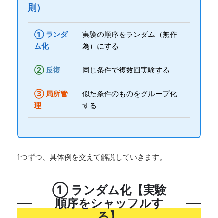
則）
① ランダ
実験の順序をランダム（無作
ム化
為）にする
②
反復
同じ条件で複数回実験する
③ 局所管
似た条件のものをグループ化
理
する
1つずつ、具体例を交えて解説していきます。
① ランダム化【実験
順序をシャッフルす
る】