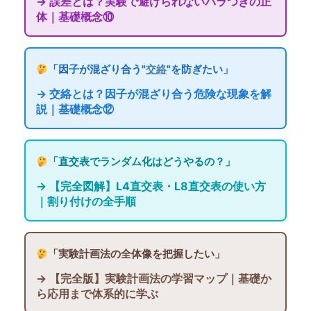
→ 誤差とは？実験で避けられないバラつきの正
体｜基礎概念⑩
「因子が混ざり合う"
交絡
"を防ぎたい」
→ 交絡とは？因子が混ざり合う危険な現象を解
説｜基礎概念⑫
「直交表でランダム化はどうやるの？」
→ 【完全図解】L4直交表・L8直交表の使い方
｜割り付けの全手順
「実験計画法の全体像を把握したい」
→ 【完全版】実験計画法の学習マップ｜基礎か
ら応用まで体系的に学ぶ