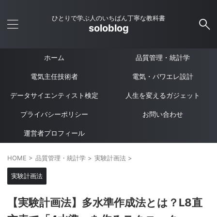
ひとりで学ぶ人のいちばん丁寧な教科書
soloblog
ホーム
品質管理・統計学
電気主任技術者
電気・パワエレ設計
データサイエンティスト検定
人生を変えるガジェット
プライバシーポリシー
お問い合わせ
運営者プロフィール
HOME
>
品質管理・統計学
>
実験計画法
>
実験計画法
【実験計画法】多水準作成法とは？L8直