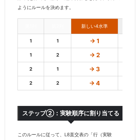
ようにルールを決めます。
第1列
第2列
新しい4水準
具体
→ 1
1
1
→ 2
1
2
→ 3
2
1
→ 4
2
2
ステップ②：実験順序に割り当てる
このルールに従って、L8直交表の「行（実験