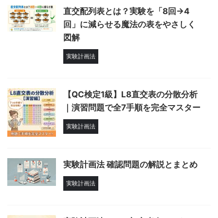
直交配列表とは？実験を「8回→4
回」に減らせる魔法の表をやさしく
図解
実験計画法
【QC検定1級】L8直交表の分散分析
｜演習問題で全7手順を完全マスター
実験計画法
実験計画法 確認問題の解説とまとめ
実験計画法