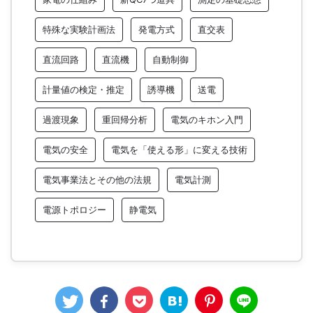
特殊な実験計画法
発電方式
直交表
直流回路
直流機
自動制御
計量値の検定・推定
誘導機
送電
過渡現象
重回帰分析
電気のキホン入門
電気の安全
電気を「使える形」に変える技術
電気事業法とその他の法規
電気計測
電源トポロジー
静電気