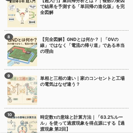
【超入門】重回帰分析とは？｜複数の要因
で結果を予測する「単回帰の進化版」を完
全図解
【完全図解】GNDとは何か？｜「0Vの
線」ではなく「電流の帰り道」である本当
の理由
単相と三相の違い｜家のコンセントと工場
の電気はなぜ違う？
時定数τの意味と計算方法｜「63.2%ルー
ル」を使って過渡現象を得点源にする【過
渡現象 第2回】