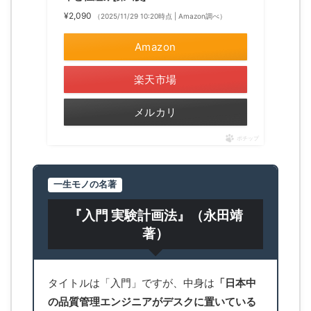
¥2,090
（2025/11/29 10:20時点 | Amazon調べ）
Amazon
楽天市場
メルカリ
ポチップ
一生モノの名著
『入門 実験計画法』（永田靖
著）
タイトルは「入門」ですが、中身は
「日本中
の品質管理エンジニアがデスクに置いている