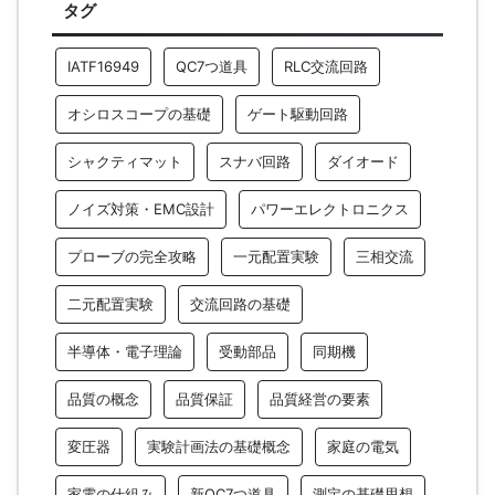
タグ
IATF16949
QC7つ道具
RLC交流回路
オシロスコープの基礎
ゲート駆動回路
シャクティマット
スナバ回路
ダイオード
ノイズ対策・EMC設計
パワーエレクトロニクス
プローブの完全攻略
一元配置実験
三相交流
二元配置実験
交流回路の基礎
半導体・電子理論
受動部品
同期機
品質の概念
品質保証
品質経営の要素
変圧器
実験計画法の基礎概念
家庭の電気
家電の仕組み
新QC7つ道具
測定の基礎思想