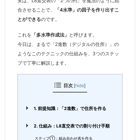
実は、L8直交表の「2つの列」を魔法のように結
合させることで、
「4水準」の因子を作り出すこ
とができる
のです。
これを
「多水準作成法」
と呼びます。
今日は、まるで「2進数（デジタルの住所）」の
ようなこのテクニックの仕組みを、3つのステッ
プで丁寧に解説します。
目次
[
hide
]
1. 前提知識：「2進数」で住所を作る
2. 仕組み：L8直交表での割り付け手順
ステップ①：組み合わせ表を作る