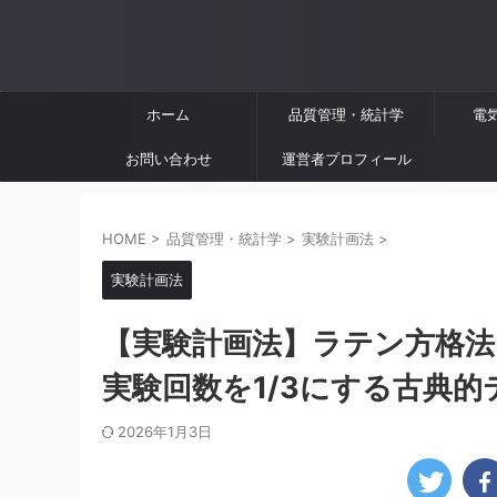
ホーム
品質管理・統計学
電
お問い合わせ
運営者プロフィール
HOME
>
品質管理・統計学
>
実験計画法
>
実験計画法
【実験計画法】ラテン方格法
実験回数を1/3にする古典的
2026年1月3日