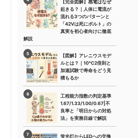
【完全図解】感電はなぜ
起きる？｜人体に電流が
流れる3つのパターンと
「42Vは死にボルト」の
真実を初心者向けに徹底
解説
【図解】アレニウスモデ
ルとは？｜10℃2倍則と
加速試験で寿命をどう見
積もるか
工程能力指数の判定基準
1.67/1.33/1.00/0.67|不
良率と「明日からの対処
法」を実務目線で解説
蛍光灯からLEDへの交換