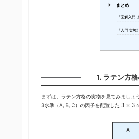
まとめ
『図解入門 
『入門 実験
1. ラテン
まずは、ラテン方格の実物を見てみましょ
3水準（A, B, C）の因子を配置した
A