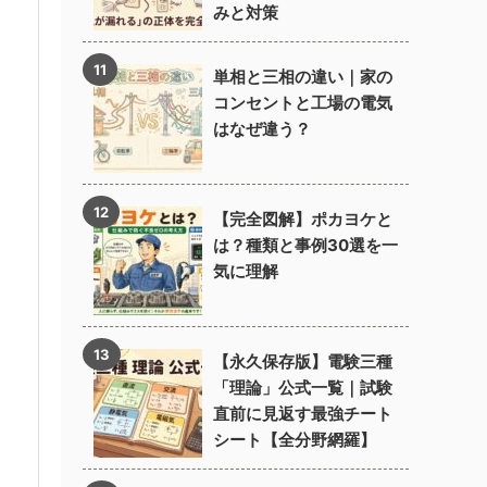
みと対策
単相と三相の違い｜家の
コンセントと工場の電気
はなぜ違う？
【完全図解】ポカヨケと
は？種類と事例30選を一
気に理解
【永久保存版】電験三種
「理論」公式一覧｜試験
直前に見返す最強チート
シート【全分野網羅】