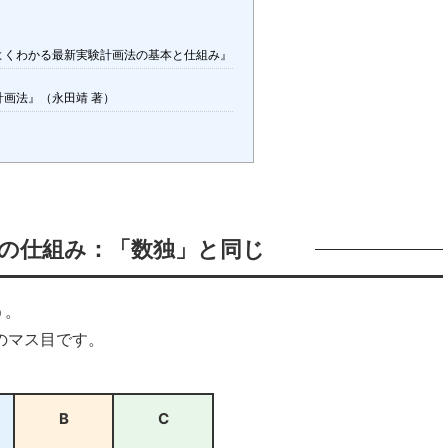
よくわかる最新実験計画法の基本と仕組み』
計画法』（永田靖 著）
方格の仕組み：「数独」と同じ
う。
のマス目です。
B
C