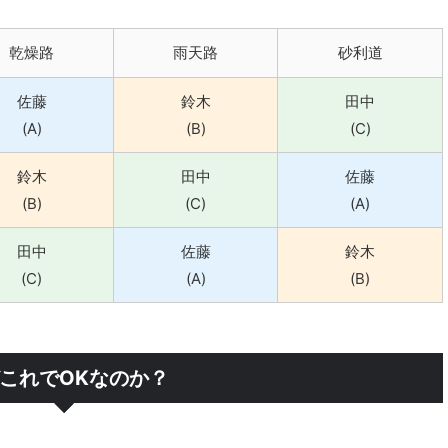
乾燥路
雨天路
砂利道
佐藤
鈴木
田中
(A)
(B)
(C)
鈴木
田中
佐藤
(B)
(C)
(A)
田中
佐藤
鈴木
(C)
(A)
(B)
これでOKなのか？
。