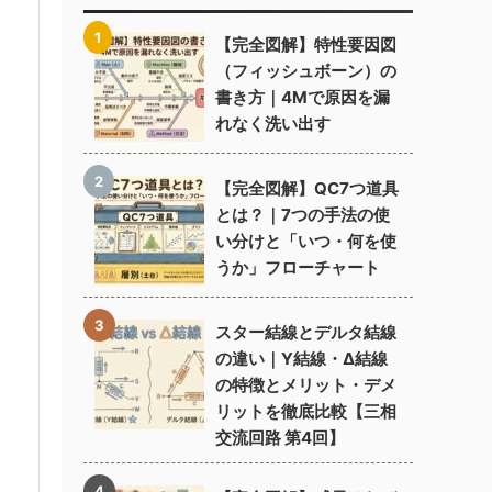
【完全図解】特性要因図
（フィッシュボーン）の
書き方｜4Mで原因を漏
れなく洗い出す
【完全図解】QC7つ道具
とは？｜7つの手法の使
い分けと「いつ・何を使
うか」フローチャート
スター結線とデルタ結線
の違い｜Y結線・Δ結線
の特徴とメリット・デメ
リットを徹底比較【三相
交流回路 第4回】