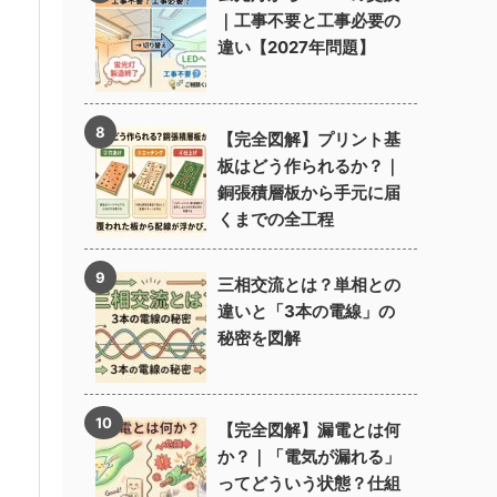
｜工事不要と工事必要の
違い【2027年問題】
【完全図解】プリント基
板はどう作られるか？｜
銅張積層板から手元に届
くまでの全工程
三相交流とは？単相との
違いと「3本の電線」の
秘密を図解
【完全図解】漏電とは何
か？｜「電気が漏れる」
ってどういう状態？仕組