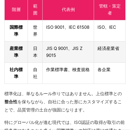
範
管轄・策定
階層
代表例
囲
者
国際標
世
ISO 9001、IEC 61508
ISO、IEC
準
界
産業標
日
JIS Q 9001、JIS Z
経済産業省
準
本
9015
社内標
自
作業標準書、検査規格
各企業
準
社
標準化は、単なるルール作りではありません。上位標準との
整合性
を保ちながら、自社に合った形にカスタマイズするこ
とで、品質管理の土台が強固になります。
特にグローバル化が進む現代では、ISO認証の取得が取引の前