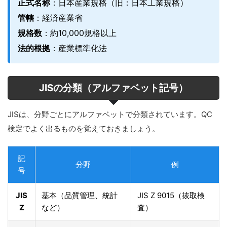
正式名称
：日本産業規格（旧：日本工業規格）
管轄
：経済産業省
規格数
：約10,000規格以上
法的根拠
：産業標準化法
JISの分類（アルファベット記号）
JISは、分野ごとにアルファベットで分類されています。QC
検定でよく出るものを覚えておきましょう。
記
分野
例
号
JIS
基本（品質管理、統計
JIS Z 9015（抜取検
Z
など）
査）