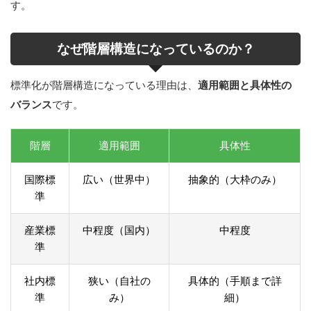
す。
なぜ階層構造になっているのか？
標準化が階層構造になっている理由は、
適用範囲と具体性の
バランス
です。
階層
適用範囲
具体性
国際標
広い（世界中）
抽象的（大枠のみ）
準
産業標
中程度（国内）
中程度
準
社内標
狭い（自社の
具体的（手順まで詳
準
み）
細）