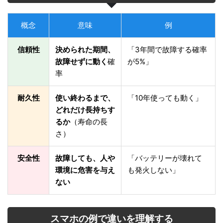
概念
意味
例
信頼性
決められた期間、
「3年間で故障する確率
故障せずに動く
確
が5%」
率
耐久性
使い終わるまで、
「10年使っても動く」
どれだけ長持ちす
るか
（寿命の長
さ）
安全性
故障しても、人や
「バッテリーが壊れて
環境に危害を与え
も発火しない」
ない
スマホの例で違いを理解する