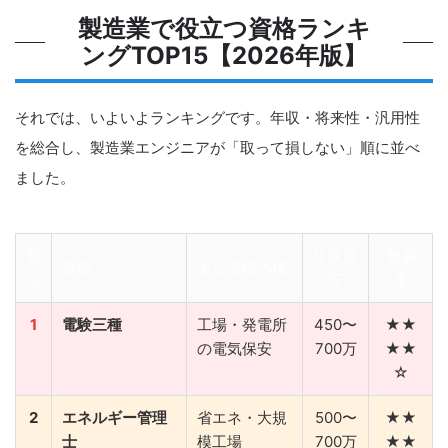
製造業で役立つ資格ランキ
ングTOP15【2026年版】
それでは、いよいよランキングです。年収・将来性・汎用性
を総合し、製造業エンジニアが「取って損しない」順に並べ
ました。
順
年収目
難易
資格
主な活躍の場
位
安
度
1
電験三種
工場・発電所
450〜
★★
の電気保安
700万
★★
☆
2
エネルギー管理
省エネ・大規
500〜
★★
士
模工場
700万
★★