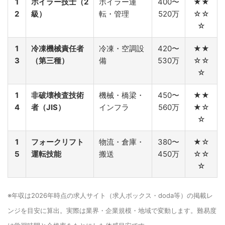
1
ボイラー技士（2
ボイラー運
400〜
★★
2
級）
転・管理
520万
☆☆
☆
1
冷凍機械責任者
冷凍・空調設
420〜
★★
3
（第三種）
備
530万
☆☆
☆
1
非破壊検査技術
機械・橋梁・
450〜
★★
4
者（JIS）
インフラ
560万
★☆
☆
1
フォークリフト
物流・倉庫・
380〜
★☆
5
運転技能
搬送
450万
☆☆
☆
※年収は2026年時点の求人サイト（求人ボックス・doda等）の掲載レ
ンジを目安に算出。実際は業界・企業規模・地域で変動します。難易度