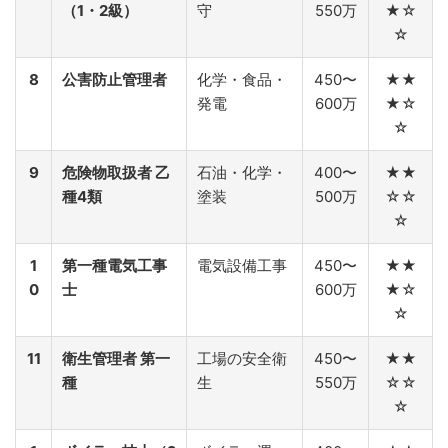
（1・2級）
守
550万
★☆
☆
8
公害防止管理者
化学・食品・
450〜
★★
発電
600万
★☆
☆
9
危険物取扱者 乙
石油・化学・
400〜
★★
種4類
塗装
500万
☆☆
☆
1
第一種電気工事
電気設備工事
450〜
★★
0
士
600万
★☆
☆
11
衛生管理者 第一
工場の安全衛
450〜
★★
種
生
550万
☆☆
☆