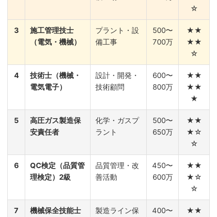
☆
3
施工管理技士
プラント・設
500〜
★★
（電気・機械）
備工事
700万
★★
☆
4
技術士（機械・
設計・開発・
600〜
★★
電気電子）
技術顧問
800万
★★
★
5
高圧ガス製造保
化学・ガスプ
500〜
★★
安責任者
ラント
650万
★☆
☆
6
QC検定（品質管
品質管理・改
450〜
★★
理検定）2級
善活動
600万
★☆
☆
7
機械保全技能士
製造ライン保
400〜
★★