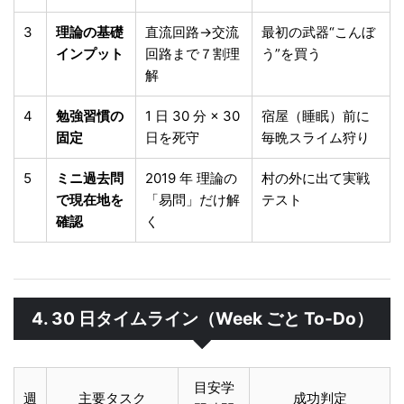
3
理論の基礎
直流回路→交流
最初の武器“こんぼ
インプット
回路まで７割理
う”を買う
解
4
勉強習慣の
1 日 30 分 × 30
宿屋（睡眠）前に
固定
日を死守
毎晩スライム狩り
5
ミニ過去問
2019 年 理論の
村の外に出て実戦
で現在地を
「易問」だけ解
テスト
確認
く
4. 30 日タイムライン（Week ごと To-Do）
目安学
週
主要タスク
成功判定