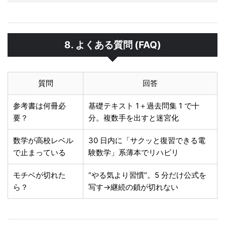
8. よくある質問 (FAQ)
質問
回答
参考書は何冊必
基礎テキスト 1＋過去問集 1 で十
要？
分。複数手を出すと迷宮化
数学が高校レベル
30 日内に「サクッと復習できる電
で止まっている
験数学」系薄本でリハビリ
モチベが切れた
“やる気より習慣”。5 分だけ公式を
ら？
写す→継続の鎖が切れない