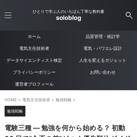
ひとりで学ぶ人のいちばん丁寧な教科書
soloblog
ホーム
品質管理・統計学
電気主任技術者
電気・パワエレ設計
データサイエンティスト検定
人生を変えるガジェット
プライバシーポリシー
お問い合わせ
運営者プロフィール
HOME
>
電気主任技術者
>
勉強戦略
>
勉強戦略
電験三種 ― 勉強を何から始める？ 初動