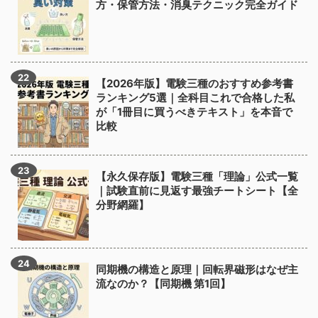
方・保管方法・消臭テクニック完全ガイド
【2026年版】電験三種のおすすめ参考書
ランキング5選｜全科目これで合格した私
が「1冊目に買うべきテキスト」を本音で
比較
【永久保存版】電験三種「理論」公式一覧
｜試験直前に見返す最強チートシート【全
分野網羅】
同期機の構造と原理｜回転界磁形はなぜ主
流なのか？【同期機 第1回】