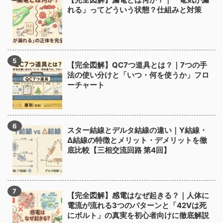
れる」ってどういう状態？仕組みと対策
【完全図解】QC7つ道具とは？｜7つの手
法の使い分けと「いつ・何を使うか」フロ
ーチャート
スター結線とデルタ結線の違い｜Y結線・
Δ結線の特徴とメリット・デメリットを徹
底比較【三相交流回路 第4回】
【完全図解】感電はなぜ起きる？｜人体に
電流が流れる3つのパターンと「42Vは死
にボルト」の真実を初心者向けに徹底解説