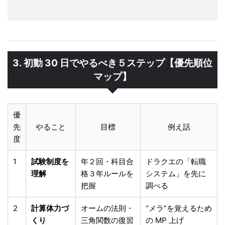
3. 初動 30 日でやるべき５ステップ【優先順位
マップ】
優
先
やること
目標
例え話
度
1
試験制度を
年２回・科目合
ドラクエの「転職
理解
格３年ルールを
システム」を先に
把握
調べる
2
計算体力づ
オームの法則・
“メラ”を覚えるため
くり
三角関数の復習
の MP 上げ