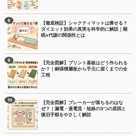
【徹底検証】シャクティマットは痩せる？
ダイエット効果の真実を科学的に解説｜睡
眠×代謝の関係性とは
【完全図解】プリント基板はどう作られる
か？｜銅張積層板から手元に届くまでの全
工程
【完全図解】ブレーカーが落ちるのはな
ぜ？｜漏電・過電流・短絡の3つの原因と
復旧手順をやさしく解説