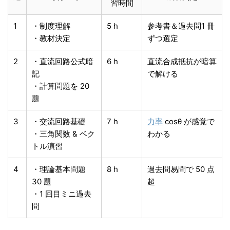
習時間
1
・制度理解
5 h
参考書＆過去問1 冊
・教材決定
ずつ選定
2
・直流回路公式暗
6 h
直流合成抵抗が暗算
記
で解ける
・計算問題を 20
題
3
・交流回路基礎
7 h
力率
cosθ が感覚で
・三角関数 & ベク
わかる
トル演習
4
・理論基本問題
8 h
過去問易問で 50 点
30 題
超
・1 回目ミニ過去
問