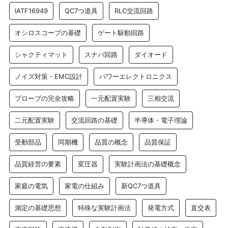
IATF16949
QC7つ道具
RLC交流回路
オシロスコープの基礎
ゲート駆動回路
シャクティマット
スナバ回路
ダイオード
ノイズ対策・EMC設計
パワーエレクトロニクス
プローブの完全攻略
一元配置実験
三相交流
二元配置実験
交流回路の基礎
半導体・電子理論
受動部品
同期機
品質の概念
品質保証
品質経営の要素
変圧器
実験計画法の基礎概念
家庭の電気
家電の仕組み
新QC7つ道具
測定の基礎思想
特殊な実験計画法
発電方式
直交表