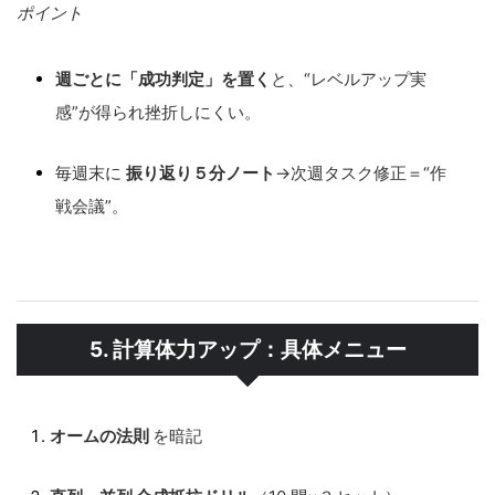
ポイント
週ごとに「成功判定」を置く
と、“レベルアップ実
感”が得られ挫折しにくい。
毎週末に
振り返り５分ノート
→次週タスク修正＝“作
戦会議”。
5. 計算体力アップ：具体メニュー
オームの法則
を暗記