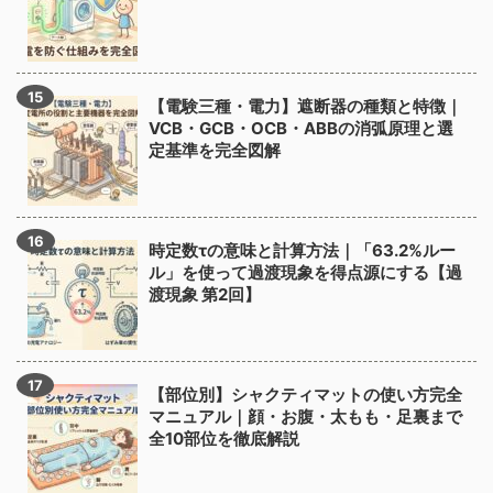
【電験三種・電力】遮断器の種類と特徴｜
VCB・GCB・OCB・ABBの消弧原理と選
定基準を完全図解
時定数τの意味と計算方法｜「63.2%ルー
ル」を使って過渡現象を得点源にする【過
渡現象 第2回】
【部位別】シャクティマットの使い方完全
マニュアル｜顔・お腹・太もも・足裏まで
全10部位を徹底解説