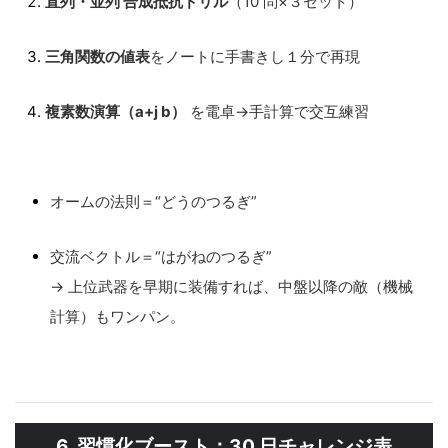
直列・並列 合成抵抗ドリル
（10 問×３セット）
三角関数の値表
をノートに手書きし１分で再現
複素数演算（a+j b）
を電卓→手計算で交互練習
オームの法則＝“どうのつるぎ”
交流ベクトル＝“はがねのつるぎ”
→ 上位武器を早期に装備すれば、中盤以降の敵（機械
計算）もワンパン。
6. 習慣化ブースト：30 日チャレンジ表