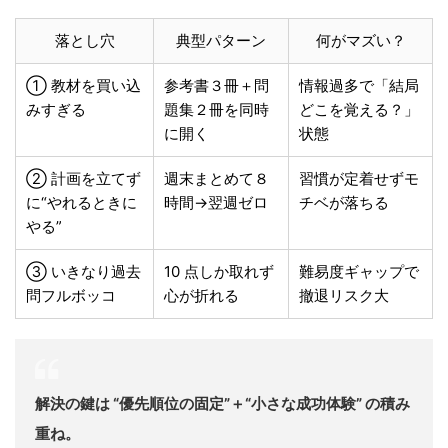
落とし穴
典型パターン
何がマズい？
① 教材を買い込
参考書３冊＋問
情報過多で「結局
みすぎる
題集２冊を同時
どこを覚える？」
に開く
状態
② 計画を立てず
週末まとめて８
習慣が定着せずモ
に“やれるときに
時間→翌週ゼロ
チベが落ちる
やる”
③ いきなり過去
10 点しか取れず
難易度ギャップで
問フルボッコ
心が折れる
撤退リスク大
解決の鍵は “優先順位の固定”＋“小さな成功体験” の積み
重ね。