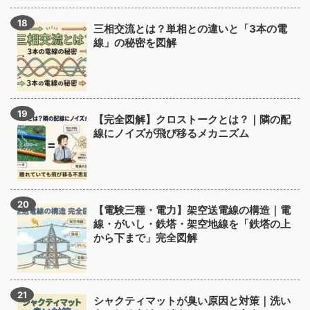
三相交流とは？単相との違いと「3本の電
線」の秘密を図解
【完全図解】クロストークとは？｜隣の配
線にノイズが飛び移るメカニズム
【電験三種・電力】架空送電線の構造｜電
線・がいし・鉄塔・架空地線を「鉄塔の上
から下まで」完全図解
シャクティマットが臭い原因と対策｜洗い