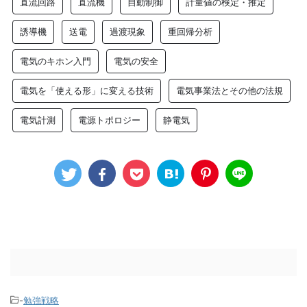
直流回路
直流機
自動制御
計量値の検定・推定
誘導機
送電
過渡現象
重回帰分析
電気のキホン入門
電気の安全
電気を「使える形」に変える技術
電気事業法とその他の法規
電気計測
電源トポロジー
静電気
-
勉強戦略