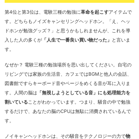
第4位と第3位は、電験三種の勉強に
革命を起こす
アイテムで
す。どちらもノイズキャンセリングヘッドホン。「え、ヘッ
ドホンが勉強グッズ？」と思うかもしれませんが、これを導
入した人の多くが
「人生で一番良い買い物だった」
と言いま
す。
なぜか？ 電験三種の勉強場所を思い出してください。自宅の
リビングでは家族の生活音、カフェではBGMと他人の会話、
図書館ですらキーボード音やページをめくる音が耳に入りま
す。人間の脳は
「無視しようとしている音」にも処理能力を
割いている
ことがわかっています。つまり、騒音の中で勉強
するだけで、あなたの脳のCPUは無駄に消費されているんで
す。
ノイキャンヘッドホンは、その騒音をテクノロジーの力で
物