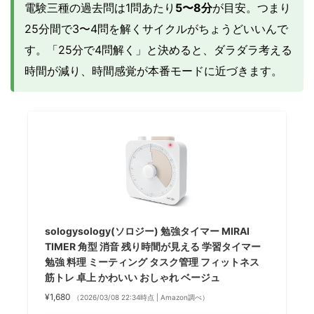
電験三種の過去問は1問あたり
5〜8分
が目安。つまり
25分間で3〜4問を解くサイクルがちょうどいいんで
す。「25分で4問解く」と決めると、ダラダラ考える
時間が減り、時間感覚が本番モードに近づきます。
sologysology(ソロジー) 勉強タイマー MIRAI
TIMER 角型 消音 残り時間が見える 学習タイマー
勉強 料理 ミーティング タスク管理 フィットネス
筋トレ 卓上 かわいい おしゃれ ベージュ
¥1,680
（2026/03/08 22:34時点 | Amazon調べ）