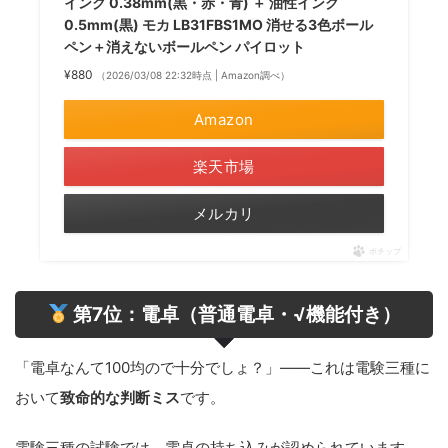
インク 0.38mm(黒・赤・青) ＋ 油性インク
0.5mm(黒) モカ LB31FBS1MO 消せる3色ボール
ペン＋消えないボールペン パイロット
¥880
（2026/03/08 22:32時点 | Amazon調べ）
Amazon
楽天市場
メルカリ
ポチップ
第7位：電卓（普通電卓・√機能付き）
「電卓なんて100均ので十分でしょ？」——これは電験三種に
おいて
致命的な判断ミス
です。
電験三種の試験では、電卓の持ち込みが認められています。