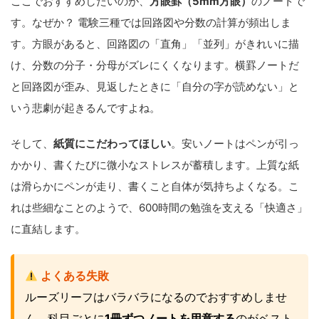
ここでおすすめしたいのが、
方眼罫（5mm方眼）
のノートで
す。なぜか？ 電験三種では回路図や分数の計算が頻出しま
す。方眼があると、回路図の「直角」「並列」がきれいに描
け、分数の分子・分母がズレにくくなります。横罫ノートだ
と回路図が歪み、見返したときに「自分の字が読めない」と
いう悲劇が起きるんですよね。
そして、
紙質にこだわってほしい
。安いノートはペンが引っ
かかり、書くたびに微小なストレスが蓄積します。上質な紙
は滑らかにペンが走り、書くこと自体が気持ちよくなる。こ
れは些細なことのようで、600時間の勉強を支える「快適さ」
に直結します。
よくある失敗
ルーズリーフはバラバラになるのでおすすめしませ
ん。科目ごとに
1冊ずつノートを用意する
のがベスト