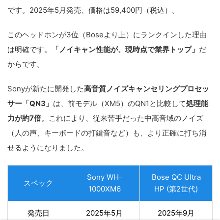
です。2025年5月発売、価格は59,400円（税込）。
このヘッドホンが3位（Boseより上）にランクインした理由
は明確です。
「ノイキャン性能が、現時点で業界トップ」
だ
からです。
Sonyが新たに開発した
高音質ノイズキャンセリングプロセッ
サー「QN3」
は、前モデル（XM5）のQN1と比較して
処理能
力が約7倍
。これにより、従来苦手だった中高音域のノイズ
（人の声、キーボードの打鍵音など）も、より正確に打ち消
せるようになりました。
Sony WH-
Bose QC Ultra
スペック
1000XM6
HP (第2世代)
発売日
2025年5月
2025年9月