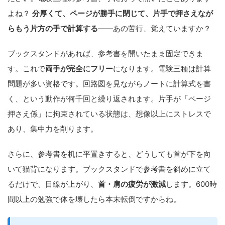
よね？
分厚くて、ページが勝手に閉じて、片手で押さえなが
らもう片方の手で計算する
——あの苦行、覚えていますか？
ブックスタンドがあれば、参考書を開いたまま固定できま
す。これで
両手が完全にフリー
になります。電験三種は計算
問題が多い資格です。回路図を見ながらノートに計算式を書
く、という動作が何千回と繰り返されます。片手が「ページ
押さえ係」に拘束されている状態は、想像以上にストレスで
あり、集中力を削ります。
さらに、参考書を机に平置きすると、どうしても首が下を向
いて猫背になります。ブックスタンドで参考書を斜めに立て
るだけで、目線が上がり、
首・肩の疲労が激減
します。600時
間以上の勉強で体を壊したら本末転倒ですからね。