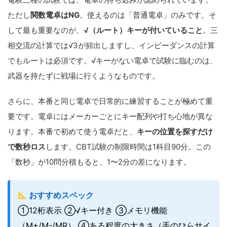
ただし
関数電卓はNG
。使えるのは「普通電卓」のみです。そ
して最も重要なのが、
√（ルート）キーが付いていること
。三
相交流の計算では√3が頻出しますし、インピーダンスの計算
でもルートは必須です。√キーがない電卓で試験に臨むのは、
武器を持たずに戦場に行くようなものです。
さらに、本番と同じ電卓で日常的に練習することが極めて重
要です。電卓にはメーカーごとにキー配列や打ち心地が異な
ります。本番で初めて使う電卓だと、
キーの位置を探すだけ
で数秒ロス
します。CBT試験の制限時間は1科目90分。この
「数秒」が10問分積もると、1〜2分の差になります。
おすすめスペック
①12桁表示 ②√キー付き ③メモリ機能
（M+/M-/MR） ④ある程度の大きさ（手のひらサイ