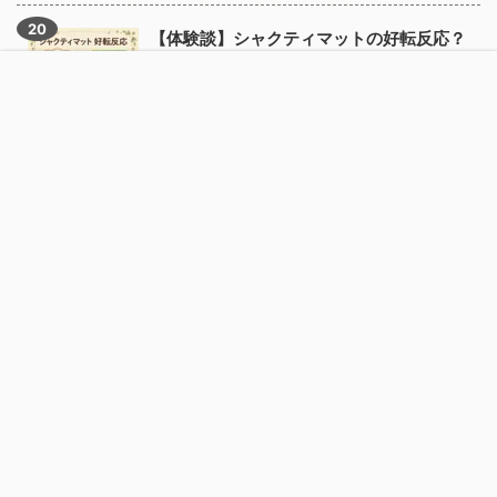
【体験談】シャクティマットの好転反応？
痛み・かゆみ・だるさが出た時の対処法
データ
人生を
プライ
品質管
電気主
電気・
サイエ
運営者
変える
バシー
お問い
ホーム
理・統
任技術
パワエ
ンティ
プロフ
ガジェ
ポリシ
合わせ
計学
者
レ設計
スト検
ィール
ット
ー
定
【図解】漏れ電流とは？なぜ漏れる？原因
と種類を完全解説｜「見えない電流」の正
体を初心者向けにやさしく紐解く
【完全図解】ポカヨケとは？種類と事例
30選を一気に理解
【完全図解】スルーホール・ビア・ブライ
ンドビアの違い｜「貫通する穴」と「隠れ