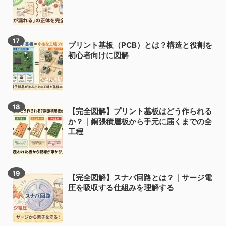
プリント基板（PCB）とは？構造と役割を
初心者向けに図解
【完全図解】プリント基板はどう作られる
か？｜銅張積層板から手元に届くまでの全
工程
【完全図解】スナバ回路とは？｜サージ電
圧を吸収する仕組みを理解する