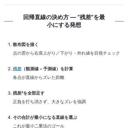
回帰直線の決め方 ― “残差”を最
小にする発想
散布図を描く
点の雲から右肩上がり／下がり・外れ値を目視チェック
残差
（観測値 − 予測値）を計算
各点が直線からズレた距離
残差²を全部足す
正負を打ち消さず、大きなズレを強調
その合計が最小になる直線を選ぶ
これが最小二乗法のゴール