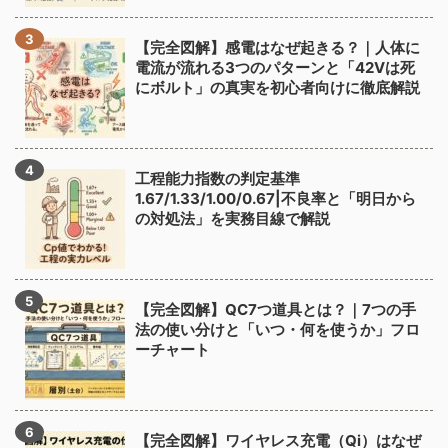
【完全図解】感電はなぜ起きる？｜人体に
電流が流れる3つのパターンと「42Vは死
にボルト」の真実を初心者向けに徹底解説
工程能力指数の判定基準
1.67/1.33/1.00/0.67|不良率と「明日から
の対処法」を実務目線で解説
【完全図解】QC7つ道具とは？｜7つの手
法の使い分けと「いつ・何を使うか」フロ
ーチャート
【完全図解】ワイヤレス充電（Qi）はなぜ