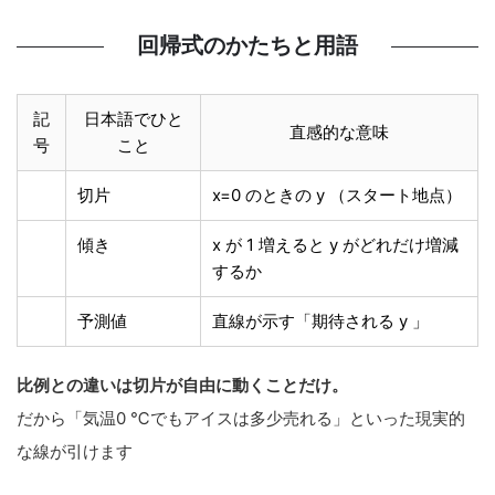
回帰式のかたちと用語
記
日本語でひと
直感的な意味
号
こと
切片
x
=
0
のときの y （スタート地点）
傾き
x
が 1 増えると y がどれだけ増減
するか
予測値
直線が示す「期待される y 」
比例との違いは切片が自由に動くことだけ。
だから「気温0 ℃でもアイスは多少売れる」といった現実的
な線が引けます