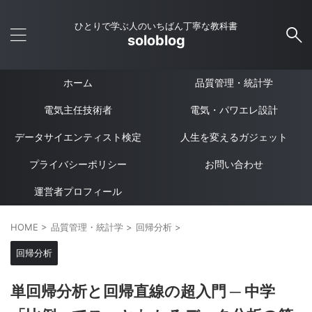
ひとりで学ぶ人のいちばん丁寧な教科書
soloblog
ホーム
品質管理・統計学
電気主任技術者
電気・パワエレ設計
データサイエンティスト検定
人生を変えるガジェット
プライバシーポリシー
お問い合わせ
運営者プロフィール
HOME
>
品質管理・統計学
>
回帰分析
>
回帰分析
単回帰分析と回帰直線の超入門 ─ 中学