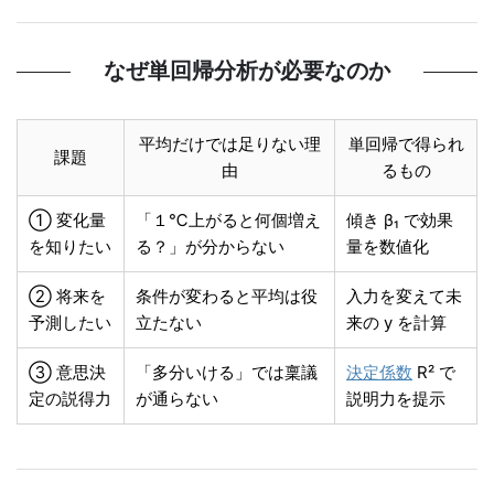
なぜ単回帰分析が必要なのか
平均だけでは足りない理
単回帰で得られ
課題
由
るもの
① 変化量
「１℃上がると何個増え
傾き β₁ で効果
を知りたい
る？」が分からない
量を数値化
② 将来を
条件が変わると平均は役
入力を変えて未
予測したい
立たない
来の y を計算
③ 意思決
「多分いける」では稟議
決定係数
R² で
定の説得力
が通らない
説明力を提示