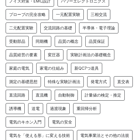
ノイズ対策・EMC設計
パワーエレクトロニクス
プローブの完全攻略
一元配置実験
三相交流
二元配置実験
交流回路の基礎
半導体・電子理論
受動部品
同期機
品質の概念
品質保証
品質経営の要素
変圧器
実験計画法の基礎概念
家庭の電気
家電の仕組み
新QC7つ道具
測定の基礎思想
特殊な実験計画法
発電方式
直交表
直流回路
直流機
自動制御
計量値の検定・推定
誘導機
送電
過渡現象
重回帰分析
電気のキホン入門
電気の安全
電気を「使える形」に変える技術
電気事業法とその他の法規