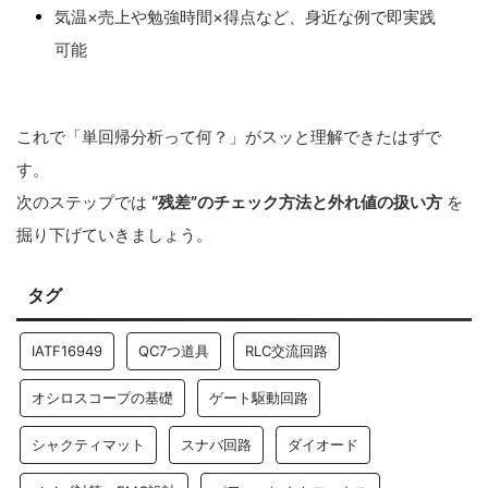
気温×売上や勉強時間×得点など、身近な例で即実践
可能
これで「単回帰分析って何？」がスッと理解できたはずで
す。
次のステップでは
“残差”のチェック方法と外れ値の扱い方
を
掘り下げていきましょう。
タグ
IATF16949
QC7つ道具
RLC交流回路
オシロスコープの基礎
ゲート駆動回路
シャクティマット
スナバ回路
ダイオード