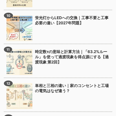
蛍光灯からLEDへの交換｜工事不要と工事
必要の違い【2027年問題】
時定数τの意味と計算方法｜「63.2%ルー
ル」を使って過渡現象を得点源にする【過
渡現象 第2回】
単相と三相の違い｜家のコンセントと工場
の電気はなぜ違う？