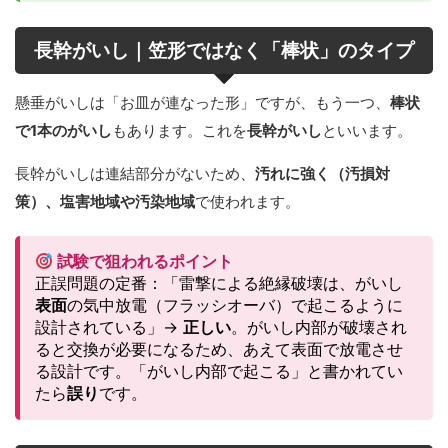
長幹がいし｜笠形ではなく「棒状」のタイプ
懸垂がいしは「お皿が連なった形」ですが、もう一つ、
棒状
で1本のがいし
もあります。これを
長幹がいし
といいます。
長幹がいしは連結部分がないため、
汚れに強く（汚損対
策）、塩害地域や汚染地域
で使われます。
試験で狙われるポイント
正誤問題の定番：「雷撃による絶縁破壊は、がいし
表面
の気中放電（フラッシオーバ）で起こるように
設計されている」→
正しい
。がいし内部が破壊され
ると交換が必要になるため、あえて表面で放電させ
る設計です。「がいし内部で起こる」と書かれてい
たら
誤り
です。