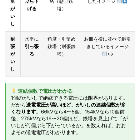
垂
ぶら下
塔（懸垂鉄
したイメージ
が
げる
塔）
い
し
耐
水平に
角度・引留め
お皿を横に並べて綱引
張
引っ張
鉄塔（耐張鉄
きしているイメージ
が
る
塔）
↔️
い
し
連結個数で電圧がわかる
1個のがいしで絶縁できる電圧には限界があります。
だから
送電電圧が高いほど、がいしの連結個数が多
くなります
。66kVなら4〜5個、154kVなら10個前
後、275kVなら16〜20個ほど。鉄塔を見上げて「が
いしが何個ぶら下がっているか」を数えれば、おお
よその送電電圧がわかります。