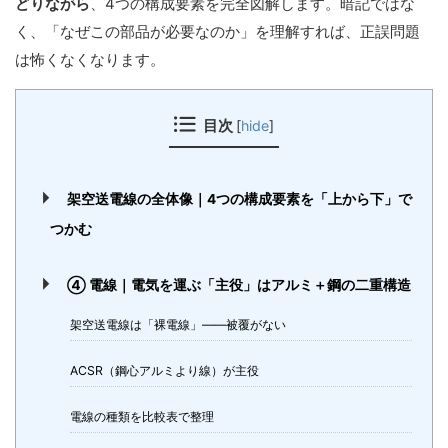
どりながら
、4つの構成要素を完全図解します。暗記ではな
く、「なぜこの部品が必要なのか」を理解すれば、正誤問題
は怖くなくなります。
目次
[
hide
]
架空送電線の全体像｜4つの構成要素を「上から下」で
つかむ
④ 電線｜電気を運ぶ「主役」はアルミ＋鋼の二重構造
架空送電線は「裸電線」——被覆がない
ACSR（鋼心アルミより線）が主役
電線の種類を比較表で整理