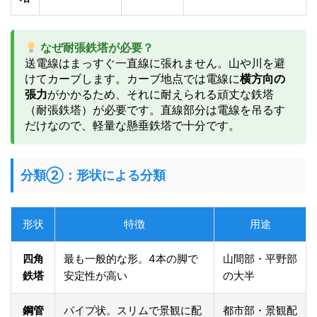
なぜ耐張鉄塔が必要？
送電線はまっすぐ一直線に張れません。山や川を避
けてカーブします。カーブ地点では電線に
横方向の
張力
がかかるため、それに耐えられる頑丈な鉄塔
（耐張鉄塔）が必要です。直線部分は電線を吊るす
だけなので、軽量な懸垂鉄塔で十分です。
分類②：形状による分類
形状
特徴
用途
四角
最も一般的な形。4本の脚で
山間部・平野部
鉄塔
安定性が高い
の大半
鋼管
パイプ状。スリムで景観に配
都市部・景観配