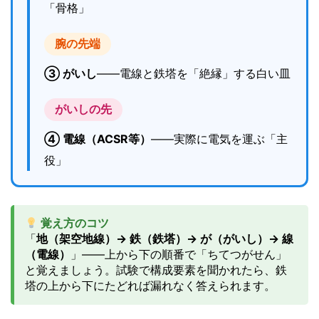
「骨格」
腕の先端
③ がいし
——電線と鉄塔を「絶縁」する白い皿
がいしの先
④ 電線（ACSR等）
——実際に電気を運ぶ「主
役」
覚え方のコツ
「
地（架空地線）→ 鉄（鉄塔）→ が（がいし）→ 線
（電線）
」——上から下の順番で「ちてつがせん」
と覚えましょう。試験で構成要素を聞かれたら、鉄
塔の上から下にたどれば漏れなく答えられます。