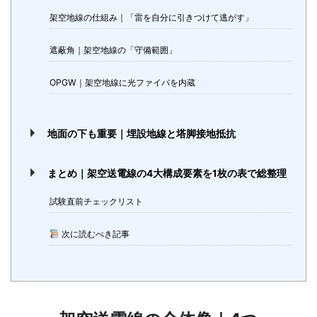
架空地線の仕組み｜「雷を自分に引きつけて逃がす」
遮蔽角｜架空地線の「守備範囲」
OPGW｜架空地線に光ファイバを内蔵
地面の下も重要｜埋設地線と塔脚接地抵抗
まとめ｜架空送電線の4大構成要素を1枚の表で総整理
試験直前チェックリスト
次に読むべき記事