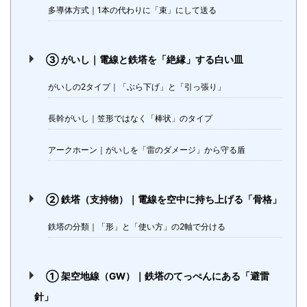
多導体方式｜1本の代わりに「束」にして送る
③ がいし｜電線と鉄塔を「絶縁」する白い皿
がいしの2タイプ｜「ぶら下げ」と「引っ張り」
長幹がいし｜笠形ではなく「棒状」のタイプ
アークホーン｜がいしを「雷のダメージ」から守る盾
② 鉄塔（支持物）｜電線を空中に持ち上げる「骨格」
鉄塔の分類｜「形」と「使い方」の2軸で分ける
① 架空地線（GW）｜鉄塔のてっぺんにある「避雷
針」