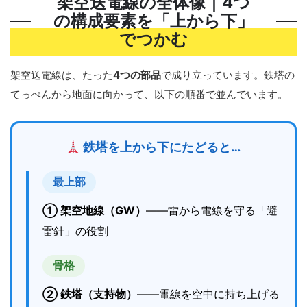
架空送電線の全体像｜4つ
の構成要素を「上から下」
でつかむ
架空送電線は、たった
4つの部品
で成り立っています。鉄塔の
てっぺんから地面に向かって、以下の順番で並んでいます。
鉄塔を上から下にたどると…
最上部
① 架空地線（GW）
——雷から電線を守る「避
雷針」の役割
骨格
② 鉄塔（支持物）
——電線を空中に持ち上げる