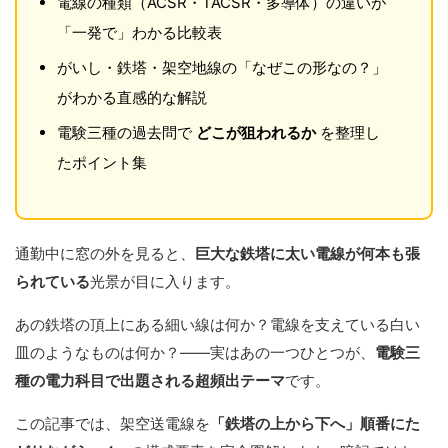
電線の種類（ACSR・TACSR・多導体）の違いが
「一発で」わかる比較表
がいし・鉄塔・架空地線の「なぜこの形なの？」
がわかる直感的な解説
電験三種の過去問で
どこが狙われるか
を整理し
たポイント集
通勤中に窓の外を見ると、
巨大な鉄塔に太い電線が何本も張
られている
光景が目に入ります。
あの鉄塔の頂上にある細い線は何か？電線を支えている白い
皿のようなものは何か？——実はあの一つひとつが、
電験三
種の電力科目で出題される超頻出テーマ
です。
この記事では、架空送電線を
「鉄塔の上から下へ」順番にた