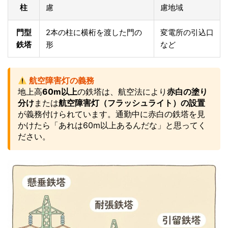
柱
慮
慮地域
門型
2本の柱に横桁を渡した門の
変電所の引込口
鉄塔
形
など
航空障害灯の義務
地上高
60m以上
の鉄塔は、航空法により
赤白の塗り
分け
または
航空障害灯（フラッシュライト）の設置
が義務付けられています。通勤中に赤白の鉄塔を見
かけたら「あれは60m以上あるんだな」と思ってく
ださい。