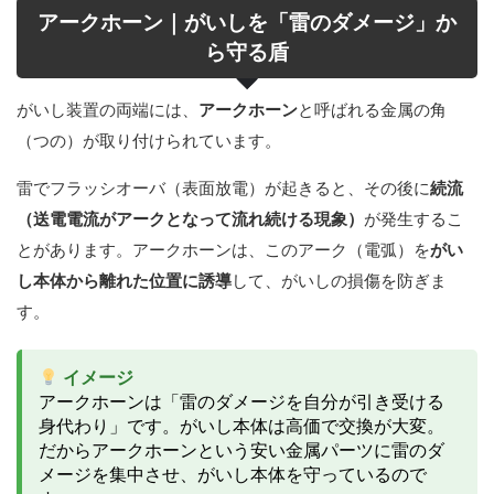
アークホーン｜がいしを「雷のダメージ」か
ら守る盾
がいし装置の両端には、
アークホーン
と呼ばれる金属の角
（つの）が取り付けられています。
雷でフラッシオーバ（表面放電）が起きると、その後に
続流
（送電電流がアークとなって流れ続ける現象）
が発生するこ
とがあります。アークホーンは、このアーク（電弧）を
がい
し本体から離れた位置に誘導
して、がいしの損傷を防ぎま
す。
イメージ
アークホーンは「雷のダメージを自分が引き受ける
身代わり」です。がいし本体は高価で交換が大変。
だからアークホーンという安い金属パーツに雷のダ
メージを集中させ、がいし本体を守っているので