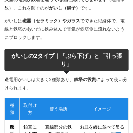
故）。これを防ぐのが
がいし（碍子）
です。
がいしは
磁器（セラミック）やガラス
でできた絶縁体で、電
線と鉄塔のあいだに挟み込んで電気が鉄塔側に流れないよう
にブロックします。
がいしの2タイプ｜「ぶら下げ」と「引っ張
り」
送電用がいしは大きく2種類あり、
鉄塔の役割
によって使い分
けられます。
種
取付け
使う場所
イメージ
類
方
懸
鉛直に
直線部分の鉄
お皿を縦に並べて吊る