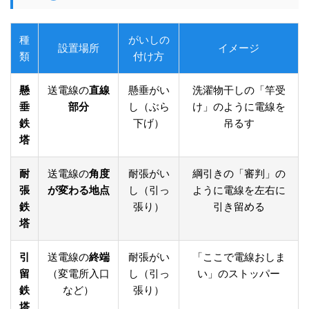
種
がいしの
設置場所
イメージ
類
付け方
懸
送電線の
直線
懸垂がい
洗濯物干しの「竿受
垂
部分
し（ぶら
け」のように電線を
鉄
下げ）
吊るす
塔
耐
送電線の
角度
耐張がい
綱引きの「審判」の
張
が変わる地点
し（引っ
ように電線を左右に
鉄
張り）
引き留める
塔
引
送電線の
終端
耐張がい
「ここで電線おしま
留
（変電所入口
し（引っ
い」のストッパー
鉄
など）
張り）
塔