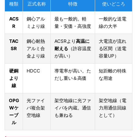
種類
正式名称
特徴
使いどころ
ACS
鋼心アル
最も一般的。軽
一般的な送電
R
ミより線
量・安価・高強度
線の大半
TAC
鋼心耐熱
ACSRより
高温に
大電流が流れ
SR
アルミ合
耐える
（許容温度
る区間（送電
金より線
が高い）
容量UP）
硬銅
HDCC
導電率が高い。た
短距離の特殊
より
だし重い＆高価
な用途
線
OPG
光ファイ
架空地線に光ファ
架空地線（電
Wケ
バ複合架
イバを内蔵。通信
力用通信回線
ーブ
空地線
も兼ねる
として）
ル