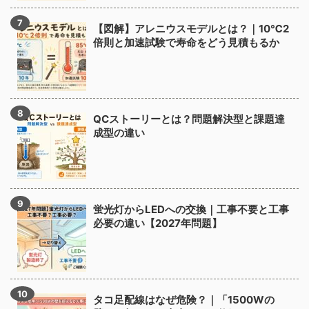
【図解】アレニウスモデルとは？｜10℃2
倍則と加速試験で寿命をどう見積もるか
QCストーリーとは？問題解決型と課題達
成型の違い
蛍光灯からLEDへの交換｜工事不要と工事
必要の違い【2027年問題】
タコ足配線はなぜ危険？｜「1500Wの