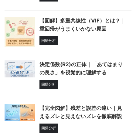
【図解】多重共線性（VIF）とは？｜
重回帰がうまくいかない原因
回帰分析
決定係数(R2)の正体｜「あてはまり
の良さ」を視覚的に理解する
回帰分析
【完全図解】残差と誤差の違い｜見
えるズレと見えないズレを徹底解説
回帰分析