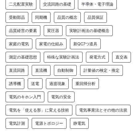
二元配置実験
交流回路の基礎
半導体・電子理論
受動部品
同期機
品質の概念
品質保証
品質経営の要素
変圧器
実験計画法の基礎概念
家庭の電気
家電の仕組み
新QC7つ道具
測定の基礎思想
特殊な実験計画法
発電方式
直交表
直流回路
直流機
自動制御
計量値の検定・推定
誘導機
送電
過渡現象
重回帰分析
電気のキホン入門
電気の安全
電気を「使える形」に変える技術
電気事業法とその他の法規
電気計測
電源トポロジー
静電気