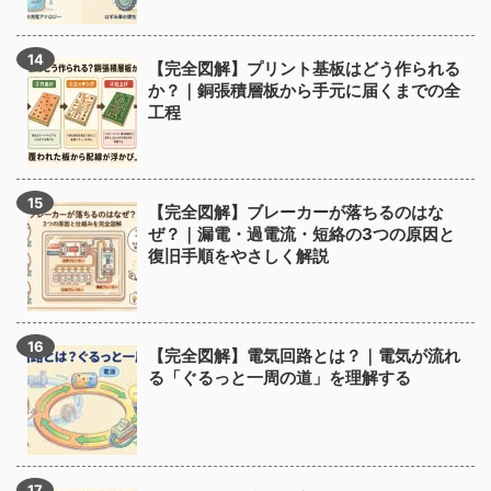
【完全図解】プリント基板はどう作られる
か？｜銅張積層板から手元に届くまでの全
工程
【完全図解】ブレーカーが落ちるのはな
ぜ？｜漏電・過電流・短絡の3つの原因と
復旧手順をやさしく解説
【完全図解】電気回路とは？｜電気が流れ
る「ぐるっと一周の道」を理解する