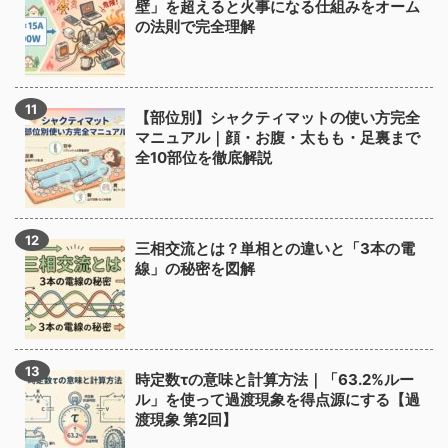
壁」を超えると火事になる仕組みをオーム
の法則で完全理解
【部位別】シャクティマットの使い方完全
マニュアル｜顔・お腹・太もも・足裏まで
全10部位を徹底解説
三相交流とは？単相との違いと「3本の電
線」の秘密を図解
時定数τの意味と計算方法｜「63.2%ルー
ル」を使って過渡現象を得点源にする【過
渡現象 第2回】