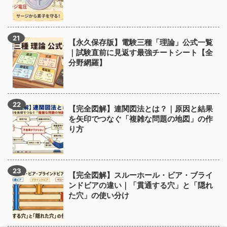
【永久保存版】電験三種「理論」公式一覧
｜試験直前に見返す最強チートシート【全
分野網羅】
【完全図解】連関図法とは？｜原因と結果
を矢印でつなぐ「複雑な問題の地図」の作
り方
【完全図解】スルーホール・ビア・ブライ
ンドビアの違い｜「貫通する穴」と「隠れ
た穴」の使い分け