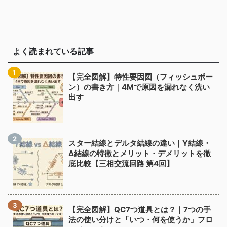
よく読まれている記事
【完全図解】特性要因図（フィッシュボー
ン）の書き方｜4Mで原因を漏れなく洗い
出す
スター結線とデルタ結線の違い｜Y結線・
Δ結線の特徴とメリット・デメリットを徹
底比較【三相交流回路 第4回】
【完全図解】QC7つ道具とは？｜7つの手
法の使い分けと「いつ・何を使うか」フロ