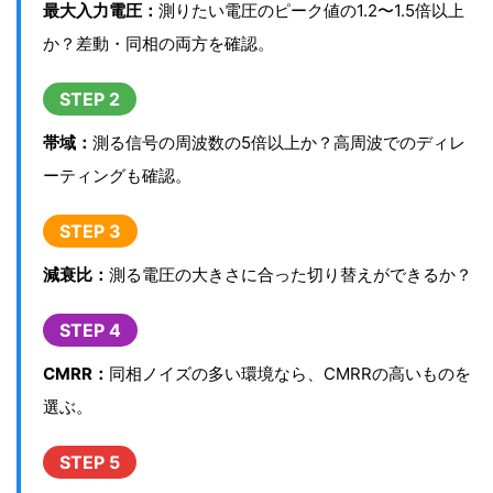
最大入力電圧：
測りたい電圧のピーク値の1.2〜1.5倍以上
か？差動・同相の両方を確認。
STEP 2
帯域：
測る信号の周波数の5倍以上か？高周波でのディレ
ーティングも確認。
STEP 3
減衰比：
測る電圧の大きさに合った切り替えができるか？
STEP 4
CMRR：
同相ノイズの多い環境なら、CMRRの高いものを
選ぶ。
STEP 5