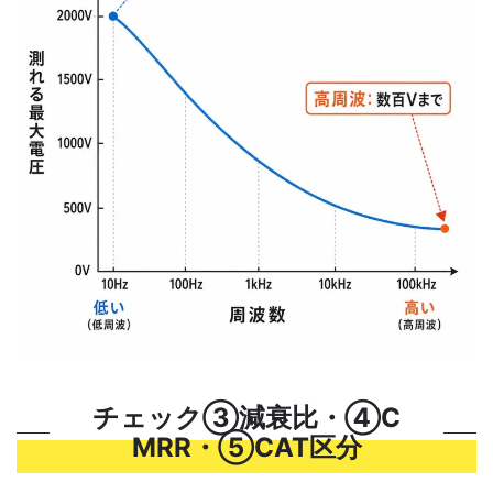
チェック③減衰比・④C
MRR・⑤CAT区分