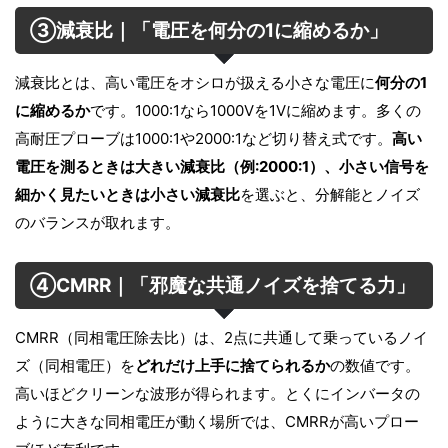
③減衰比｜「電圧を何分の1に縮めるか」
減衰比とは、高い電圧をオシロが扱える小さな電圧に
何分の1
に縮めるか
です。1000:1なら1000Vを1Vに縮めます。多くの
高耐圧プローブは1000:1や2000:1など切り替え式です。
高い
電圧を測るときは大きい減衰比（例:2000:1）、小さい信号を
細かく見たいときは小さい減衰比
を選ぶと、分解能とノイズ
のバランスが取れます。
④CMRR｜「邪魔な共通ノイズを捨てる力」
CMRR（同相電圧除去比）は、2点に共通して乗っているノイ
ズ（同相電圧）を
どれだけ上手に捨てられるか
の数値です。
高いほどクリーンな波形が得られます。とくにインバータの
ように大きな同相電圧が動く場所では、CMRRが高いプロー