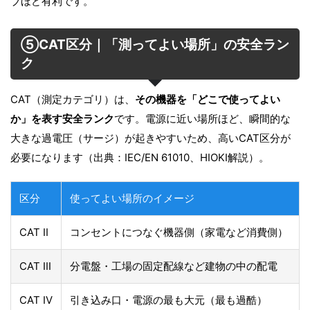
ブほど有利です。
⑤CAT区分｜「測ってよい場所」の安全ラン
ク
CAT（測定カテゴリ）は、
その機器を「どこで使ってよい
か」を表す安全ランク
です。電源に近い場所ほど、瞬間的な
大きな過電圧（サージ）が起きやすいため、高いCAT区分が
必要になります（出典：IEC/EN 61010、HIOKI解説）。
区分
使ってよい場所のイメージ
CAT II
コンセントにつなぐ機器側（家電など消費側）
CAT III
分電盤・工場の固定配線など建物の中の配電
CAT IV
引き込み口・電源の最も大元（最も過酷）