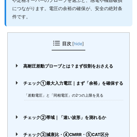
や定格オーバーのプローブを選ぶと、感電や機器破損
につながります。電圧の余裕の確保が、安全の絶対条
件です。
目次
[
hide
]
高耐圧差動プローブとは？まず役割をおさえる
チェック①最大入力電圧｜まず「余裕」を確保する
「差動電圧」と「同相電圧」の2つの上限を見る
チェック②帯域｜「速い波形」を測れるか
チェック③減衰比・④CMRR・⑤CAT区分