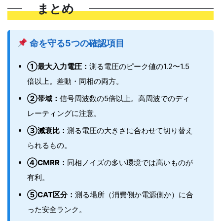
まとめ
命を守る5つの確認項目
①最大入力電圧：
測る電圧のピーク値の1.2〜1.5
倍以上。差動・同相の両方。
②帯域：
信号周波数の5倍以上。高周波でのディ
レーティングに注意。
③減衰比：
測る電圧の大きさに合わせて切り替え
られるもの。
④CMRR：
同相ノイズの多い環境では高いものが
有利。
⑤CAT区分：
測る場所（消費側か電源側か）に合
った安全ランク。