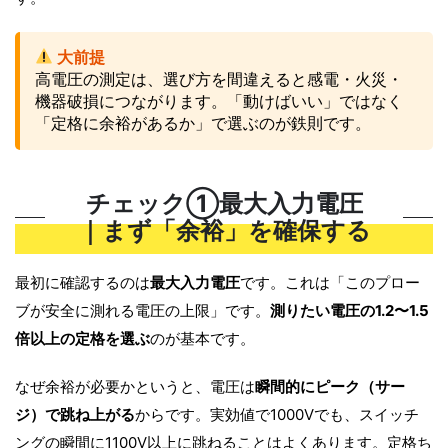
大前提
高電圧の測定は、選び方を間違えると感電・火災・
機器破損につながります。「動けばいい」ではなく
「定格に余裕があるか」で選ぶのが鉄則です。
チェック①最大入力電圧
｜まず「余裕」を確保する
最初に確認するのは
最大入力電圧
です。これは「このプロー
ブが安全に測れる電圧の上限」です。
測りたい電圧の1.2〜1.5
倍以上の定格を選ぶ
のが基本です。
なぜ余裕が必要かというと、電圧は
瞬間的にピーク（サー
ジ）で跳ね上がる
からです。実効値で1000Vでも、スイッチ
ングの瞬間に1100V以上に跳ねることはよくあります。定格ち