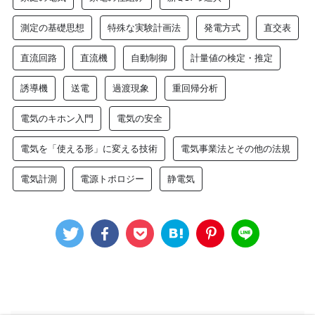
測定の基礎思想
特殊な実験計画法
発電方式
直交表
直流回路
直流機
自動制御
計量値の検定・推定
誘導機
送電
過渡現象
重回帰分析
電気のキホン入門
電気の安全
電気を「使える形」に変える技術
電気事業法とその他の法規
電気計測
電源トポロジー
静電気