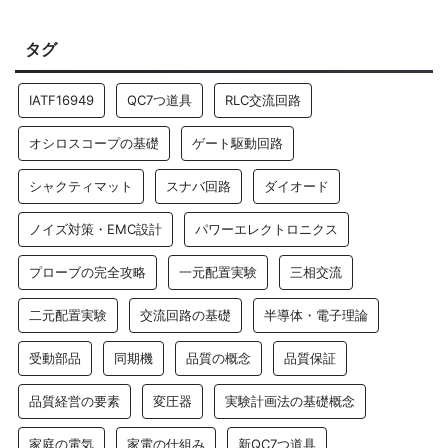
タグ
IATF16949
QC7つ道具
RLC交流回路
オシロスコープの基礎
ゲート駆動回路
シャクティマット
スナバ回路
ダイオード
ノイズ対策・EMC設計
パワーエレクトロニクス
プローブの完全攻略
一元配置実験
三相交流
二元配置実験
交流回路の基礎
半導体・電子理論
受動部品
同期機
品質の概念
品質保証
品質経営の要素
変圧器
実験計画法の基礎概念
家庭の電気
家電の仕組み
新QC7つ道具