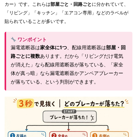
カー）です。これらは
部屋ごと・回路ごと
に分かれていて、
「リビング」「キッチン」「エアコン専用」などのラベルが
貼られていることが多いです。
ワンポイント
漏電遮断器は
家全体に1つ
、配線用遮断器は
部屋・回
路ごとに複数
あります。だから「リビングだけ電気
が消えた」なら配線用遮断器が落ちている、「家全
体が真っ暗」なら漏電遮断器かアンペアブレーカー
が落ちている、という判別ができます。