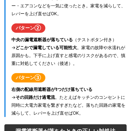
ー・エアコンなどを一気に使ったとき。家電を減らして、
レバーを上げ直せばOK。
パターン②
中央の漏電遮断器が落ちている
（テストボタン付き）
→
どこかで漏電している可能性大
。家電の故障や水濡れが
原因かも。下手に上げ直すと感電のリスクがあるので、慎
重に対処してください（後述）。
パターン③
右側の配線用遮断器が1つだけ落ちている
→
その回路だけ過電流
。たとえばキッチンのコンセントに
同時に大電力家電を繋ぎすぎたなど。落ちた回路の家電を
減らして、レバーを上げ直せばOK。