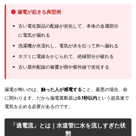
漏電が起きる典型例
古い電化製品の配線が劣化して、本体の金属部分
に電気が漏れる
洗濯機が水濡れし、電気が水を伝って外へ漏れる
ネズミに電線をかじられて、絶縁部分が破れる
古い屋外配線の被覆が雨や紫外線で劣化する
漏電が怖いのは、
触った人が感電する
こと。最悪の場合、命
に関わります。だから漏電遮断器は
0.1秒以内
という超高速で
電気を止める必要があるのです。
「過電流」とは｜水道管に水を流しすぎた状
態