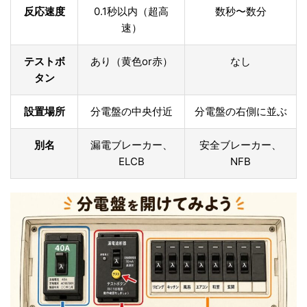
反応速度
0.1秒以内（超高
数秒〜数分
速）
テストボ
あり（黄色or赤）
なし
タン
設置場所
分電盤の中央付近
分電盤の右側に並ぶ
別名
漏電ブレーカー、
安全ブレーカー、
ELCB
NFB