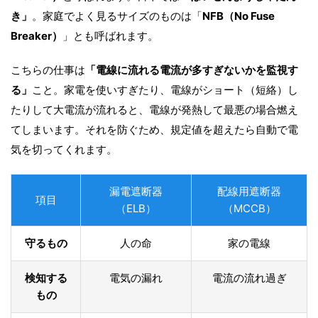
き」
。家庭でよく見るサイズのものは「
NFB（No Fuse
Breaker）
」とも呼ばれます。
こちらの仕事は
「電線に流れる電流が多すぎないかを監視す
る」
こと。家電を使いすぎたり、電線がショート（短絡）し
たりして大電流が流れると、電線が発熱して最悪の場合燃え
てしまいます。それを防ぐため、規定値を超えたら自動で電
気を切ってくれます。
漏電遮断器
配線用遮断器
項目
（ELB）
（MCCB）
守るもの
人の命
家の電線
検知する
電気の漏れ
電流の流れ過ぎ
もの