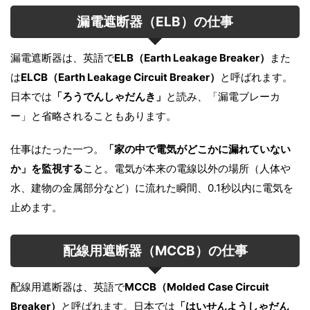
漏電遮断器（ELB）の仕事
漏電遮断器は、英語で
ELB（Earth Leakage Breaker）
また
は
ELCB（Earth Leakage Circuit Breaker）
と呼ばれます。
日本では
「ろうでんしゃだんき」
と読み、「漏電ブレーカ
ー」と省略されることもあります。
仕事はたった一つ。
「家の中で電気がどこかに漏れていない
か」を監視する
こと。電気が本来の電線以外の場所（人体や
水、建物の金属部分など）に流れた瞬間、0.1秒以内に電気を
止めます。
配線用遮断器（MCCB）の仕事
配線用遮断器は、英語で
MCCB（Molded Case Circuit
Breaker）
と呼ばれます。日本では
「はいせんようしゃだん