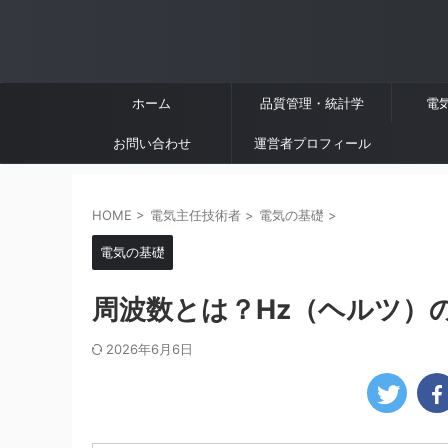
ホーム
品質管理・統計学
電
お問い合わせ
運営者プロフィール
HOME
>
電気主任技術者
>
電気の基礎
>
電気の基礎
周波数とは？Hz（ヘルツ）
2026年6月6日