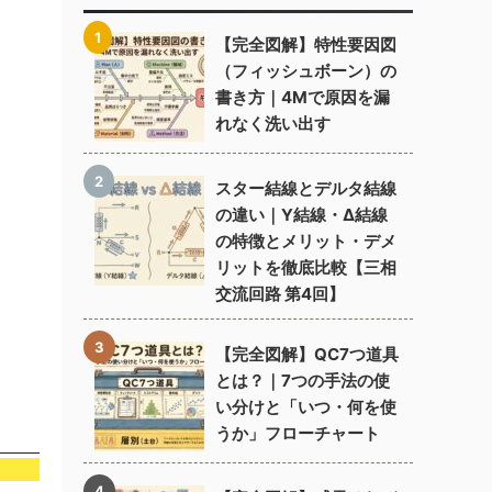
【完全図解】特性要因図
（フィッシュボーン）の
書き方｜4Mで原因を漏
れなく洗い出す
スター結線とデルタ結線
の違い｜Y結線・Δ結線
の特徴とメリット・デメ
リットを徹底比較【三相
交流回路 第4回】
【完全図解】QC7つ道具
とは？｜7つの手法の使
い分けと「いつ・何を使
うか」フローチャート