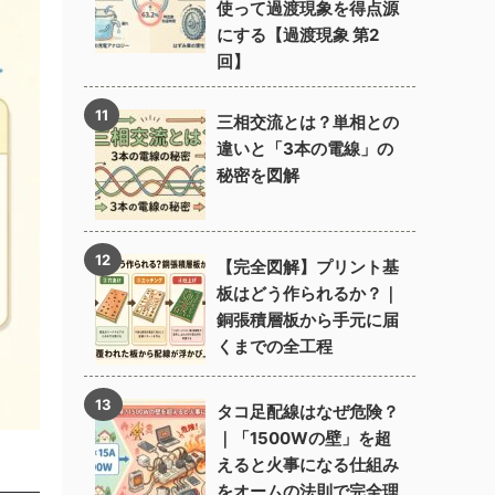
使って過渡現象を得点源
にする【過渡現象 第2
回】
三相交流とは？単相との
違いと「3本の電線」の
秘密を図解
【完全図解】プリント基
板はどう作られるか？｜
銅張積層板から手元に届
くまでの全工程
タコ足配線はなぜ危険？
｜「1500Wの壁」を超
えると火事になる仕組み
をオームの法則で完全理