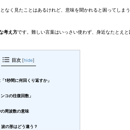
んとなく見たことはあるけれど、意味を聞かれると困ってしまう
な考え方
です。難しい言葉はいっさい使わず、身近なたとえと
目次
[
hide
]
「1秒間に何回くり返すか」
ランコの往復回数」
での周波数の意味
z、波の形はどう違う？