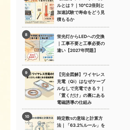
ルとは？｜10℃2倍則と
加速試験で寿命をどう見
積もるか
蛍光灯からLEDへの交換
｜工事不要と工事必要の
違い【2027年問題】
【完全図解】ワイヤレス
充電（Qi）はなぜケーブ
ルなしで充電できる？｜
「置くだけ」の裏にある
電磁誘導の仕組み
時定数τの意味と計算方
法｜「63.2%ルール」を