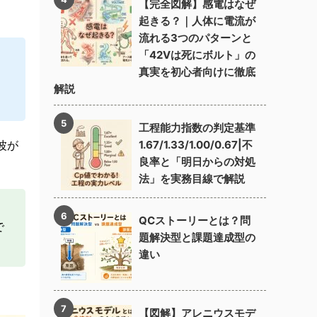
【完全図解】感電はなぜ
起きる？｜人体に電流が
流れる3つのパターンと
「42Vは死にボルト」の
真実を初心者向けに徹底
解説
工程能力指数の判定基準
1.67/1.33/1.00/0.67|不
波が
良率と「明日からの対処
法」を実務目線で解説
QCストーリーとは？問
で
題解決型と課題達成型の
違い
【図解】アレニウスモデ