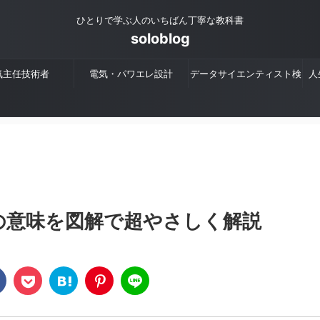
ひとりで学ぶ人のいちばん丁寧な教科書
soloblog
気主任技術者
電気・パワエレ設計
データサイエンティスト検
人
定
の意味を図解で超やさしく解説