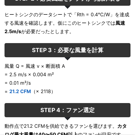
ヒートシンクのデータシートで「Rth = 0.4℃/W」を達成
する風速を確認します。仮にこのヒートシンクでは
風速
2.5m/s
が必要だったとします。
STEP 3：必要な風量を計算
風量 Q = 風速 v × 断面積 A
= 2.5 m/s × 0.004 m²
= 0.01 m³/s
=
21.2 CFM
（× 2118）
STEP 4：ファン選定
動作点で21.2 CFMを供給できるファンを選びます。
カタ
ログ最大風量は40〜50 CFM以上
のファンが目安です