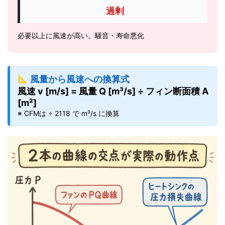
過剰
必要以上に風速が高い。騒音・寿命悪化
風量から風速への換算式
風速 v [m/s] = 風量 Q [m³/s] ÷ フィン断面積 A
[m²]
※ CFMは ÷ 2118 で m³/s に換算