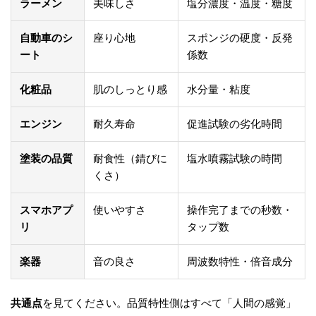
ラーメン
美味しさ
塩分濃度・温度・糖度
自動車のシ
座り心地
スポンジの硬度・反発
ート
係数
化粧品
肌のしっとり感
水分量・粘度
エンジン
耐久寿命
促進試験の劣化時間
塗装の品質
耐食性（錆びに
塩水噴霧試験の時間
くさ）
スマホアプ
使いやすさ
操作完了までの秒数・
リ
タップ数
楽器
音の良さ
周波数特性・倍音成分
共通点
を見てください。品質特性側はすべて「人間の感覚」