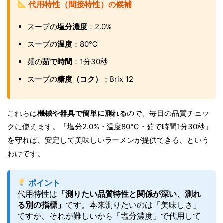
代用特性（間接特性）の候補
スープの
塩分濃度
：2.0%
スープの
温度
：80℃
麺の
茹で時間
：1分30秒
スープの
糖度（コク）
：Brix 12
これらは
機械や器具で簡単に測れる
ので、毎日の品質チェッ
クに使えます。「塩分2.0%・温度80℃・茹で時間1分30秒」
を守れば、安定して美味しいラーメンが提供できる、という
わけです。
ポイント
代用特性は
「測りたい品質特性と関係が深い、測れ
る別の指標」
です。本来測りたいのは「美味しさ」
ですが、それが難しいから「塩分濃度」で代用して