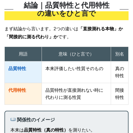
結論｜品質特性と代用特性
の違いをひと言で
まず結論から言います。2つの違いは
「直接測れる本物」か
「間接的に測る代わり」か
です。
用語
意味（ひと言で）
別名
品質特性
本来評価したい性質そのもの
真の
特性
代用特性
品質特性が直接測れない時に
間接
代わりに測る性質
特性
関係性のイメージ
本来は
品質特性（真の特性）
を測りたい。