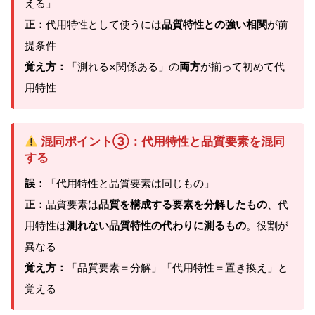
える」
正：
代用特性として使うには
品質特性との強い相関
が前
提条件
覚え方：
「測れる×関係ある」の
両方
が揃って初めて代
用特性
混同ポイント③：代用特性と品質要素を混同
する
誤：
「代用特性と品質要素は同じもの」
正：
品質要素は
品質を構成する要素を分解したもの
、代
用特性は
測れない品質特性の代わりに測るもの
。役割が
異なる
覚え方：
「品質要素＝分解」「代用特性＝置き換え」と
覚える