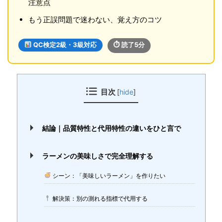
注意点
もう正誤問題で迷わない、覚え方のコツ
QC検定2級・3級対応
⏱ 読了5分
目次
[
hide
]
結論｜品質特性と代用特性の違いをひと言で
ラーメンの美味しさで完全理解する
シーン：「美味しいラーメン」を作りたい
解決策：別の測れる指標で代用する