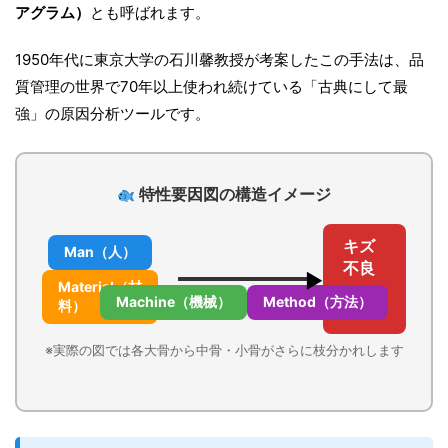
アグラム）
とも呼ばれます。
1950年代に東京大学の石川馨教授が考案したこの手法は、品
質管理の世界で70年以上使われ続けている「古典にして最
強」の原因分析ツールです。
特性要因図の構造イメージ
キズ
Man（人）
不良
▶
Material（材
（特
Machine（機械）
Method（方法）
料）
性）
※実際の図では各大骨から中骨・小骨がさらに枝分かれします