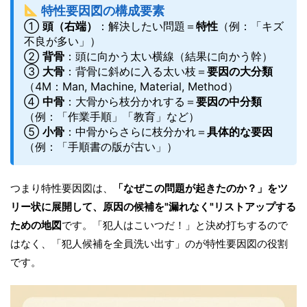
特性要因図の構成要素
①
頭（右端）
：解決したい問題＝
特性
（例：「キズ
不良が多い」）
②
背骨
：頭に向かう太い横線（結果に向かう幹）
③
大骨
：背骨に斜めに入る太い枝＝
要因の大分類
（4M：Man, Machine, Material, Method）
④
中骨
：大骨から枝分かれする＝
要因の中分類
（例：「作業手順」「教育」など）
⑤
小骨
：中骨からさらに枝分かれ＝
具体的な要因
（例：「手順書の版が古い」）
つまり特性要因図は、
「なぜこの問題が起きたのか？」をツ
リー状に展開して、原因の候補を"漏れなく"リストアップする
ための地図
です。「犯人はこいつだ！」と決め打ちするので
はなく、「犯人候補を全員洗い出す」のが特性要因図の役割
です。