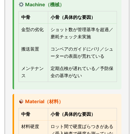
Machine（機械）
中骨
小骨（具体的な要因）
金型の劣化
ショット数が管理基準を超過／
磨耗チェック未実施
搬送装置
コンベアのガイドにバリ／シュ
ーターの表面が荒れている
メンテナン
定期点検が遅れている／予防保
ス
全の基準がない
Material（材料）
中骨
小骨（具体的な要因）
材料硬度
ロット間で硬度ばらつきがある
／受入検査で硬度を測っていな