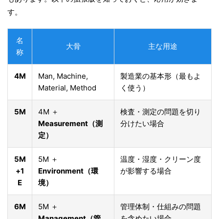
す。
名
大骨
主な用途
称
4M
Man, Machine,
製造業の基本形（最もよ
Material, Method
く使う）
5M
4M ＋
検査・測定の問題を切り
Measurement（測
分けたい場合
定）
5M
5M ＋
温度・湿度・クリーン度
+1
Environment（環
が影響する場合
E
境）
6M
5M ＋
管理体制・仕組みの問題
Management（管
を含めたい場合