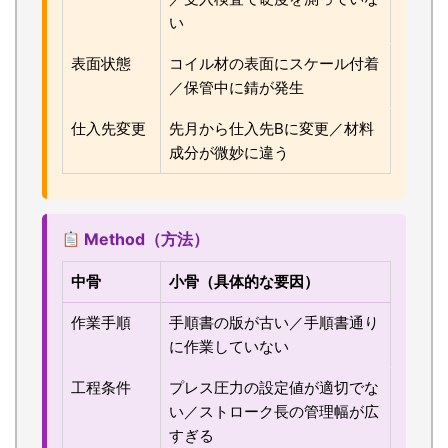
い
表面状態
コイル材の表面にスケール付着
／保管中に錆が発生
仕入先変更
先月から仕入先Bに変更／材料
成分が微妙に違う
Method（方法）
中骨
小骨（具体的な要因）
作業手順
手順書の版が古い／手順書通り
に作業していない
工程条件
プレス圧力の設定値が適切でな
い／ストローク長の管理幅が広
すぎる