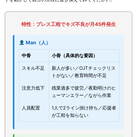
特性：プレス工程でキズ不良が月45件発生
Man（人）
中骨
小骨（具体的な要因）
スキル不足
新人が多い／OJTチェックリス
トがない／教育時間が不足
注意力低下
残業過多で疲労／夜勤明けのヒ
ューマンエラー／ながら作業
人員配置
1人で2ライン掛け持ち／応援者
が工程を知らない