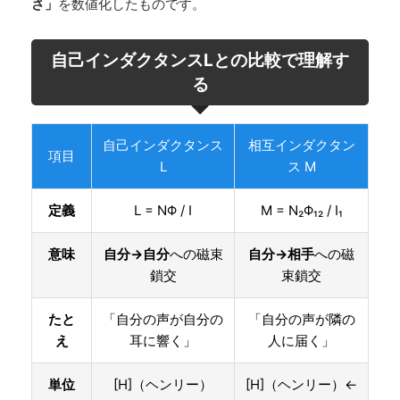
さ」
を数値化したものです。
自己インダクタンスLとの比較で理解す
る
自己インダクタンス
相互インダクタン
項目
L
ス M
定義
L = NΦ / I
M = N₂Φ₁₂ / I₁
意味
自分→自分
への磁束
自分→相手
への磁
鎖交
束鎖交
たと
「自分の声が自分の
「自分の声が隣の
え
耳に響く」
人に届く」
単位
[H]（ヘンリー）
[H]（ヘンリー）←