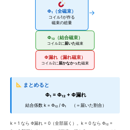
Φ₁（全磁束）
→
コイル1が作る
磁束の総量
Φ₁₂（結合磁束）
コイル2に
届いた
磁束
Φ漏れ（漏れ磁束）
コイル2に
届かなかった
磁束
まとめると
Φ₁ = Φ₁₂ + Φ漏れ
結合係数 k = Φ₁₂ / Φ₁ （＝届いた割合）
k = 1 なら Φ漏れ = 0（全部届く）。k = 0 なら Φ₁₂ =