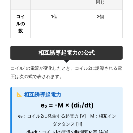
同じ
コイ
1個
2個
ルの
数
相互誘導起電力の公式
コイル1の電流が変化したとき、コイル2に誘導される電
圧は次の式で表されます。
相互誘導起電力
e₂ = -M × (di₁/dt)
e₂：コイル2に発生する起電力 [V] M：相互イン
ダクタンス [H]
di₁/dt：コイル1の電流の時間変化率 [A/s]