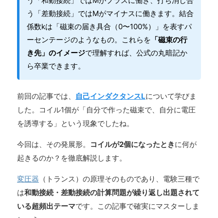
う「和動接続」ではMがプラスに働き、打ち消し合
う「差動接続」ではMがマイナスに働きます。結合
係数kは「磁束の届き具合（0〜100%）」を表すパ
ーセンテージのようなもの。これらを
「磁束の行
き先」のイメージ
で理解すれば、公式の丸暗記か
ら卒業できます。
前回の記事では、
自己インダクタンスL
について学びま
した。コイル1個が「自分で作った磁束で、自分に電圧
を誘導する」という現象でしたね。
今回は、その発展形。
コイルが2個になったとき
に何が
起きるのか？を徹底解説します。
変圧器
（トランス）の原理そのものであり、電験三種で
は
和動接続・差動接続の計算問題が繰り返し出題されて
いる超頻出テーマ
です。この記事で確実にマスターしま