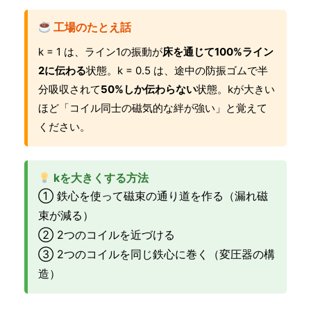
工場のたとえ話
k = 1 は、ライン1の振動が
床を通じて100%ライン
2に伝わる
状態。k = 0.5 は、途中の防振ゴムで半
分吸収されて
50%しか伝わらない
状態。kが大きい
ほど「コイル同士の磁気的な絆が強い」と覚えて
ください。
kを大きくする方法
① 鉄心を使って磁束の通り道を作る（漏れ磁
束が減る）
② 2つのコイルを近づける
③ 2つのコイルを同じ鉄心に巻く（変圧器の構
造）