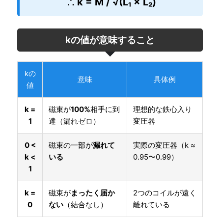
∴ k = M / √(L₁ × L₂)
kの値が意味すること
kの
意味
具体例
値
k =
磁束が
100%
相手に到
理想的な鉄心入り
1
達（漏れゼロ）
変圧器
0 <
磁束の一部が
漏れて
実際の変圧器（k ≈
k <
いる
0.95〜0.99）
1
k =
磁束が
まったく届か
2つのコイルが遠く
0
ない
（結合なし）
離れている