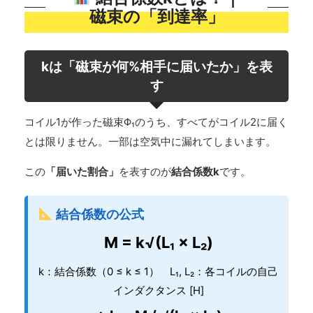
磁束の「到達率」
kは「磁束が何%相手に届いたか」を表
す
コイル1が作った磁束Φ₁のうち、すべてがコイル2に届く
とは限りません。一部は空気中に漏れてしまいます。
この
「届いた割合」
を表すのが
結合係数k
です。
結合係数の公式
M = k√(L₁ × L₂)
k：結合係数（0 ≤ k ≤ 1） L₁, L₂：各コイルの自己
インダクタンス [H]