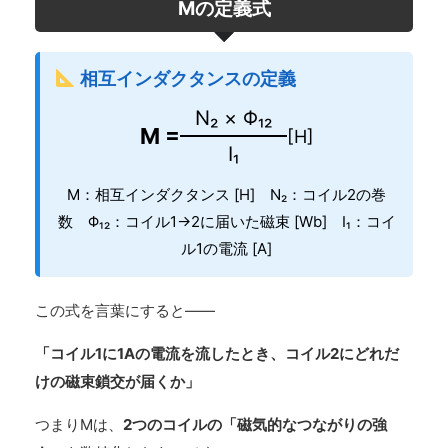
Mの定義式
相互インダクタンスの定義
N₂ × Φ₁₂
M =
[H]
I₁
M：相互インダクタンス [H] N₂：コイル2の巻
数 Φ₁₂：コイル1→2に届いた磁束 [Wb] I₁：コイ
ル1の電流 [A]
この式を言葉にすると——
「コイル1に1Aの電流を流したとき、コイル2にどれだ
けの磁束鎖交が届くか」
つまりMは、
2つのコイルの「磁気的なつながりの強