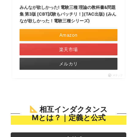
みんなが欲しかった! 電験三種 理論の教科書&問題
集 第3版 [CBT試験もバッチリ！](TAC出版) (みん
なが欲しかった！電験三種シリーズ)
Amazon
楽天市場
メルカリ
ポチップ
相互インダクタンス
Mとは？｜定義と公式