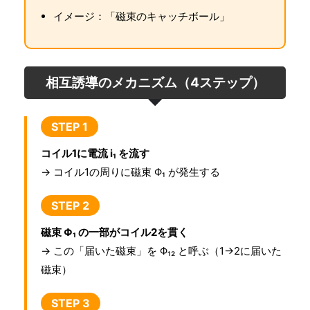
イメージ：「磁束のキャッチボール」
相互誘導のメカニズム（4ステップ）
STEP 1
コイル1に電流 i₁ を流す
→ コイル1の周りに磁束 Φ₁ が発生する
STEP 2
磁束 Φ₁ の一部がコイル2を貫く
→ この「届いた磁束」を Φ₁₂ と呼ぶ（1→2に届いた
磁束）
STEP 3