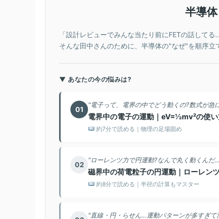
半導体
「設計レビューでみんな当たり前にFETの話してる
そんな田中さんのために、半導体の"なぜ"を順序立
▼ あなたの今の悩みは?
"電子って、電界の中でどう動くの?数式が急に
01
電界中の電子の運動｜eV=½mv²の使い
約7分で読める｜物理の足場固め
"ローレンツ力で円運動?なんで丸く動くんだ…
02
磁界中の荷電粒子の円運動｜ローレン
約8分で読める｜半径の計算もマスター
"直線・円・らせん…運動パターンが多すぎて