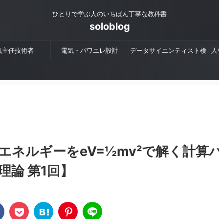
ひとりで学ぶ人のいちばん丁寧な教科書
soloblog
気主任技術者
電気・パワエレ設計
データサイエンティスト検
人
定
ネルギーをeV=½mv²で解く計算
論 第1回】