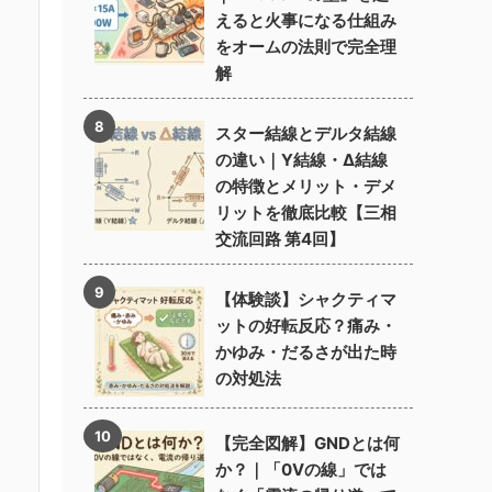
えると火事になる仕組み
をオームの法則で完全理
解
スター結線とデルタ結線
の違い｜Y結線・Δ結線
の特徴とメリット・デメ
リットを徹底比較【三相
交流回路 第4回】
【体験談】シャクティマ
ットの好転反応？痛み・
かゆみ・だるさが出た時
の対処法
【完全図解】GNDとは何
か？｜「0Vの線」では