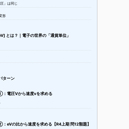
電圧」は同じ
変形
eV] とは？｜電子の世界の「通貨単位」
パターン
：電圧Vから速度vを求める
プ
：eVの比から速度を求める【R4上期 問12類題】