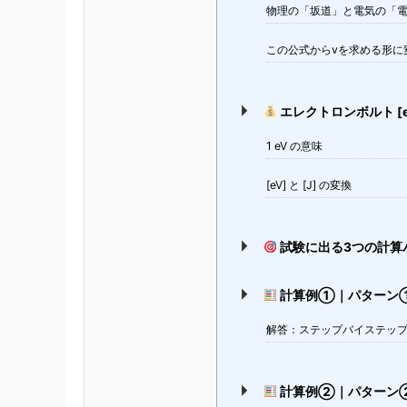
物理の「坂道」と電気の「
この公式からvを求める形に
エレクトロンボルト [
1 eV の意味
[eV] と [J] の変換
試験に出る3つの計算
計算例①｜パターン①
解答：ステップバイステッ
計算例②｜パターン②