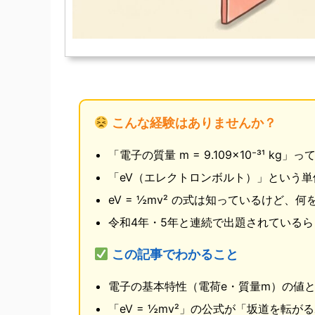
こんな経験はありませんか？
「電子の質量 m = 9.109×10⁻³¹
「eV（エレクトロンボルト）」という
eV = ½mv² の式は知っているけど
令和4年・5年と連続で出題されている
この記事でわかること
電子の基本特性（電荷e・質量m）の値
「eV = ½mv²」の公式が「坂道を転