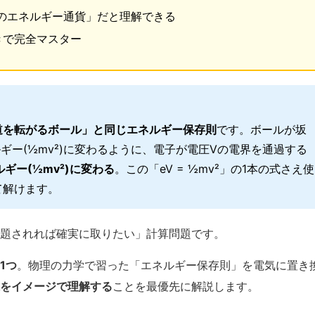
個分のエネルギー通貨」だと理解できる
きで完全マスター
道を転がるボール」と同じエネルギー保存則
です。ボールが坂
ルギー(½mv²)に変わるように、電子が電圧Vの電界を通過する
ギー(½mv²)に変わる
。この「eV = ½mv²」の1本の式さえ使
て解けます。
題されれば確実に取りたい」計算問題です。
1つ
。物理の力学で習った「エネルギー保存則」を電気に置き
をイメージで理解する
ことを最優先に解説します。