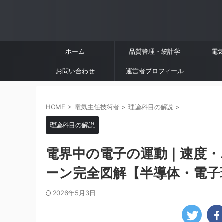
ホーム
品質管理・統計学
電
お問い合わせ
運営者プロフィール
HOME
>
電気主任技術者
>
理論科目の解説
>
理論科目の解説
電界中の電子の運動｜速度・エ
ーン完全図解【半導体・電子理
2026年5月3日