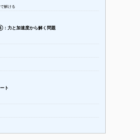
瞬で解ける
③：力と加速度から解く問題
ート