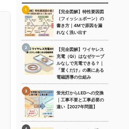
【完全図解】特性要因図
（フィッシュボーン）の
書き方｜4Mで原因を漏
れなく洗い出す
【完全図解】ワイヤレス
充電（Qi）はなぜケーブ
ルなしで充電できる？｜
「置くだけ」の裏にある
電磁誘導の仕組み
蛍光灯からLEDへの交換
｜工事不要と工事必要の
違い【2027年問題】