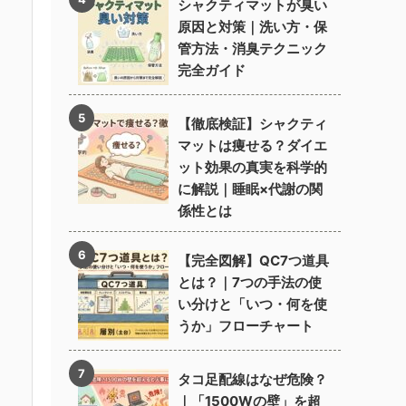
シャクティマットが臭い
原因と対策｜洗い方・保
管方法・消臭テクニック
完全ガイド
【徹底検証】シャクティ
マットは痩せる？ダイエ
ット効果の真実を科学的
に解説｜睡眠×代謝の関
係性とは
【完全図解】QC7つ道具
とは？｜7つの手法の使
い分けと「いつ・何を使
うか」フローチャート
タコ足配線はなぜ危険？
｜「1500Wの壁」を超