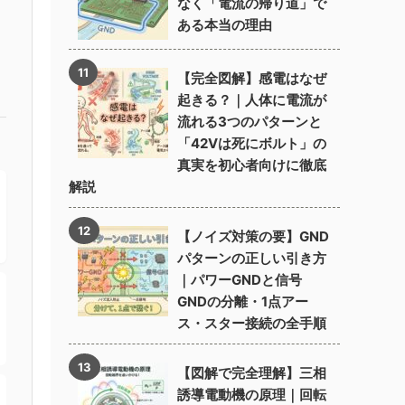
なく「電流の帰り道」で
ある本当の理由
【完全図解】感電はなぜ
起きる？｜人体に電流が
流れる3つのパターンと
「42Vは死にボルト」の
真実を初心者向けに徹底
解説
【ノイズ対策の要】GND
パターンの正しい引き方
｜パワーGNDと信号
GNDの分離・1点アー
ス・スター接続の全手順
【図解で完全理解】三相
誘導電動機の原理｜回転