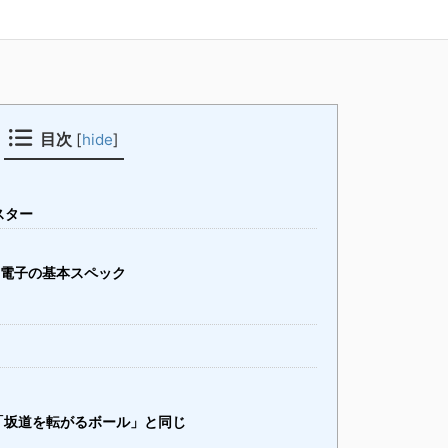
目次
[
hide
]
スター
電子の基本スペック
？
 は「坂道を転がるボール」と同じ