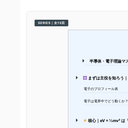
SERIES｜全13回
半導体・電子理論マ
まずは主役を知ろう｜
電子のプロフィール表
電子は電界中でどう動くか
核心｜eV = ½mv²