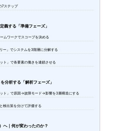
Aの7ステップ
能を定義する「準備フェーズ」
フレームワークでスコープを決める
造ツリー」でシステムを3階層に分解する
能ネット」で各要素の働きを連鎖させる
スクを分析する「解析フェーズ」
障ネット」で原因→故障モード→影響を3層構造にする
防策と検出策を分けて評価する
度）へ｜何が変わったのか？