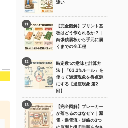
違い
【完全図解】プリント基
板はどう作られるか？｜
銅張積層板から手元に届
くまでの全工程
時定数τの意味と計算方
法｜「63.2%ルール」を
使って過渡現象を得点源
にする【過渡現象 第2
回】
【完全図解】ブレーカー
が落ちるのはなぜ？｜漏
電・過電流・短絡の3つ
の原因と復旧手順をやさ