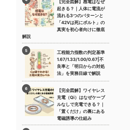
【完全図解】感電はなぜ
起きる？｜人体に電流が
流れる3つのパターンと
「42Vは死にボルト」の
真実を初心者向けに徹底
解説
工程能力指数の判定基準
1.67/1.33/1.00/0.67|不
良率と「明日からの対処
法」を実務目線で解説
【完全図解】ワイヤレス
充電（Qi）はなぜケーブ
ルなしで充電できる？｜
「置くだけ」の裏にある
電磁誘導の仕組み