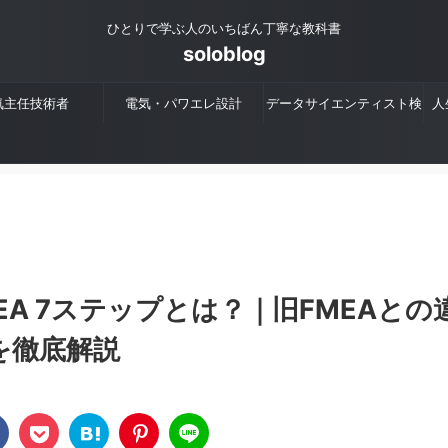
ひとりで学ぶ人のいちばん丁寧な教科書
soloblog
気主任技術者
電気・パワエレ設計
データサイエンティスト検
人
定
MEA 7ステップとは？｜旧FMEAとの
を徹底解説