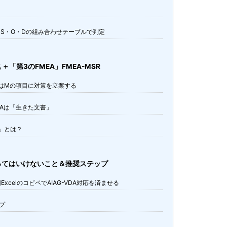
｜S・O・Dの組み合わせテーブルで判定
 ＋「第3のFMEA」FMEA-MSR
またはMの項目に対策を立案する
MEAは「生きた文書」
A」とは？
ってはいけないこと＆推奨ステップ
celのコピペでAIAG-VDA対応を済ませる
プ