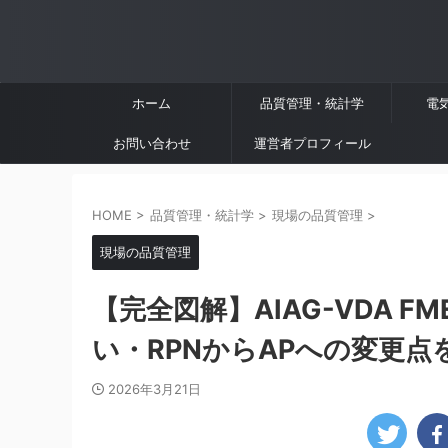
ホーム
品質管理・統計学
電
お問い合わせ
運営者プロフィール
HOME
>
品質管理・統計学
>
現場の品質管理
>
現場の品質管理
【完全図解】AIAG-VDA F
い・RPNからAPへの変更点
2026年3月21日