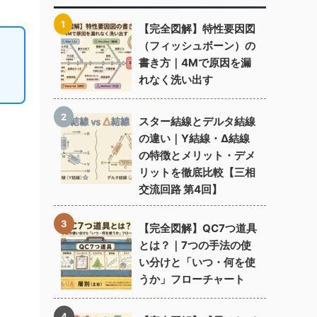
【完全図解】特性要因図
（フィッシュボーン）の
書き方｜4Mで原因を漏
れなく洗い出す
スター結線とデルタ結線
の違い｜Y結線・Δ結線
の特徴とメリット・デメ
リットを徹底比較【三相
交流回路 第4回】
【完全図解】QC7つ道具
とは？｜7つの手法の使
い分けと「いつ・何を使
うか」フローチャート