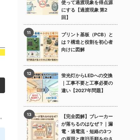
使って過渡現象を得点源
にする【過渡現象 第2
回】
プリント基板（PCB）と
は？構造と役割を初心者
向けに図解
蛍光灯からLEDへの交換
｜工事不要と工事必要の
違い【2027年問題】
。
【完全図解】ブレーカー
が落ちるのはなぜ？｜漏
電・過電流・短絡の3つ
の原因と復旧手順をやさ