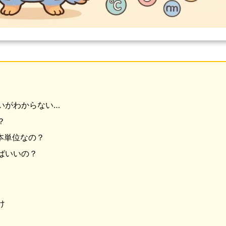
いがわからない…
？
本単位なの？
ばいいの？
け