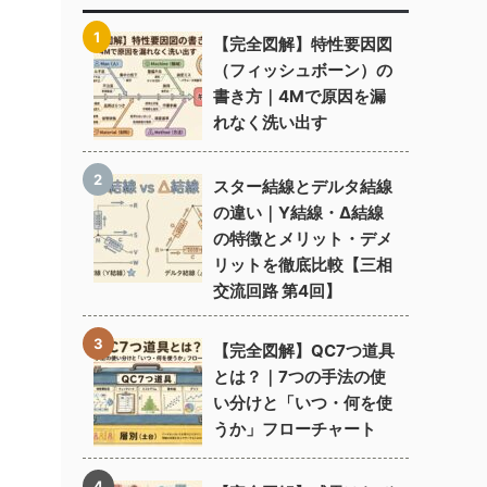
【完全図解】特性要因図
（フィッシュボーン）の
書き方｜4Mで原因を漏
れなく洗い出す
スター結線とデルタ結線
の違い｜Y結線・Δ結線
の特徴とメリット・デメ
リットを徹底比較【三相
交流回路 第4回】
【完全図解】QC7つ道具
とは？｜7つの手法の使
い分けと「いつ・何を使
うか」フローチャート