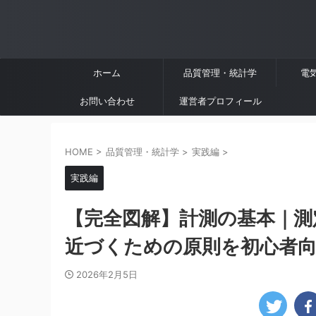
ホーム
品質管理・統計学
電
お問い合わせ
運営者プロフィール
HOME
>
品質管理・統計学
>
実践編
>
実践編
【完全図解】計測の基本｜測
近づくための原則を初心者
2026年2月5日