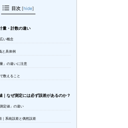
目次
[
hide
]
計量・計数の違い
広い概念
義と具体例
量」の違いに注意
で数えること
値｜なぜ測定には必ず誤差があるのか？
測定値」の違い
類｜系統誤差と偶然誤差