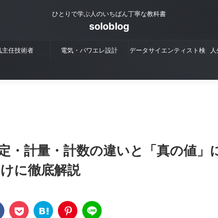
ひとりで学ぶ人のいちばん丁寧な教科書
soloblog
気主任技術者
電気・パワエレ設計
データサイエンティスト検
人
定
定・計量・計数の違いと「真の値」
向けに徹底解説