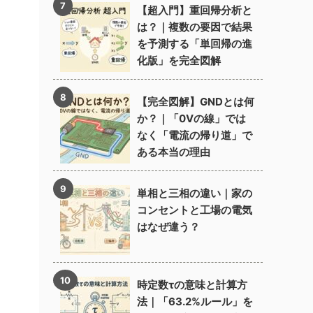
【超入門】重回帰分析と
は？｜複数の要因で結果
を予測する「単回帰の進
化版」を完全図解
【完全図解】GNDとは何
か？｜「0Vの線」では
なく「電流の帰り道」で
ある本当の理由
単相と三相の違い｜家の
コンセントと工場の電気
はなぜ違う？
時定数τの意味と計算方
法｜「63.2%ルール」を