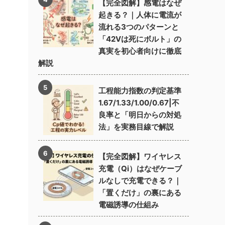
【完全図解】感電はなぜ
起きる？｜人体に電流が
流れる3つのパターンと
「42Vは死にボルト」の
真実を初心者向けに徹底
解説
工程能力指数の判定基準
1.67/1.33/1.00/0.67|不
良率と「明日からの対処
法」を実務目線で解説
【完全図解】ワイヤレス
充電（Qi）はなぜケーブ
ルなしで充電できる？｜
「置くだけ」の裏にある
電磁誘導の仕組み