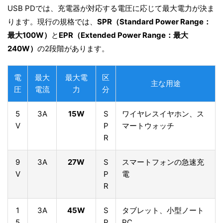
USB PDでは、充電器が対応する電圧に応じて最大電力が決ま
ります。現行の規格では、
SPR（Standard Power Range：
最大100W）
と
EPR（Extended Power Range：最大
240W）
の2段階があります。
電
最大
最大電
区
主な用途
圧
電流
力
分
5
3A
15W
S
ワイヤレスイヤホン、ス
V
P
マートウォッチ
R
9
3A
27W
S
スマートフォンの急速充
V
P
電
R
1
3A
45W
S
タブレット、小型ノート
5
P
PC