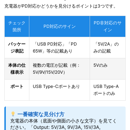
充電器がPD対応かどうかを見分けるポイントは3つです。
チェック
PD非対応のサ
PD対応のサイン
箇所
イン
パッケー
「USB PD対応」「PD
「5V/2A」の
ジ表記
65W」等の記載あり
みの記載
本体の仕
複数の電圧が記載（例：
5Vのみ
様表示
5V/9V/15V/20V）
ポート
USB Type-Cポートあり
USB Type-A
ポートのみ
一番確実な見分け方
充電器の本体（底面や側面の小さな文字）を見てく
ださい。「Output: 5V/3A, 9V/3A, 15V/3A,