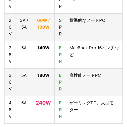
V
R
2
3A /
60W /
S
標準的なノートPC
0
5A
100W
P
V
R
2
5A
140W
E
MacBook Pro 16インチな
8
P
ど
V
R
3
5A
180W
E
高性能ノートPC
6
P
V
R
240W
4
5A
E
ゲーミングPC、大型モニ
8
P
ター
V
R