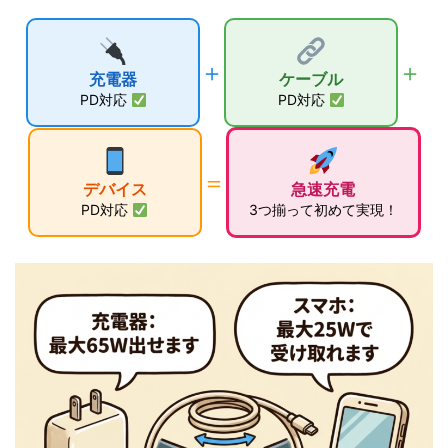
＋
＋
充電器
ケーブル
PD対応
PD対応
＝
デバイス
急速充電
PD対応
3つ揃って初めて実現！