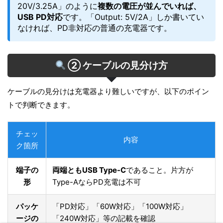
20V/3.25A」のように
複数の電圧が並んでいれば、
USB PD対応
です。「Output: 5V/2A」しか書いてい
なければ、PD非対応の普通の充電器です。
② ケーブルの見分け方
ケーブルの見分けは充電器より難しいですが、以下のポイン
トで判断できます。
チェッ
内容
ク箇所
端子の
両端ともUSB Type-C
であること。片方が
形
Type-AならPD充電は不可
パッケ
「PD対応」「60W対応」「100W対応」
ージの
「240W対応」等の記載を確認