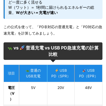
ど一度に多く流せる
W（ワット）＝ 1秒間に届けられるエネルギーの総
量。
Wが大きい＝充電が速い
この公式を使って、「PD非対応の普通充電」と「PD対応の急
速充電」を計算してみましょう。
vs
普通充電 vs USB PD急速充電の計算
比較
普通の
USB
USB
項目
USB充電
PD（SPR）
PD（EPR）
電圧
5V
20V
48V
（V
）