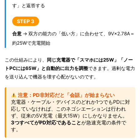
す」と返答する
STEP 3
合意
→ 双方の能力の「低い方」に合わせて、9V×2.78A＝
約25Wで充電開始
この仕組みにより、
同じ充電器で「スマホには25W」「ノー
トPCには65W」と自動的に出力を調整
できます。過剰な電力
を送り込んで機器を壊す心配がないのです。
注意：PD非対応だと「会話」が始まらない
充電器・ケーブル・デバイスのどれか1つでもPDに対
応していなければ、このネゴシエーションは行われ
ず、従来の5V充電（最大15W）にしかなりません。
3つすべてがPD対応であること
が急速充電の条件で
す。