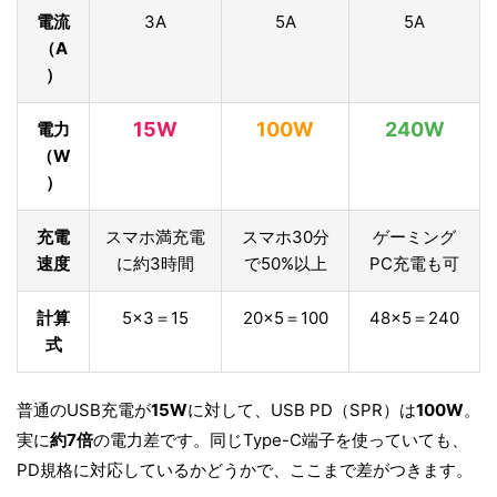
電流
3A
5A
5A
（A
）
15W
100W
240W
電力
（W
）
充電
スマホ満充電
スマホ30分
ゲーミング
速度
に約3時間
で50%以上
PC充電も可
計算
5×3＝15
20×5＝100
48×5＝240
式
普通のUSB充電が
15W
に対して、USB PD（SPR）は
100W
。
実に
約7倍
の電力差です。同じType-C端子を使っていても、
PD規格に対応しているかどうかで、ここまで差がつきます。