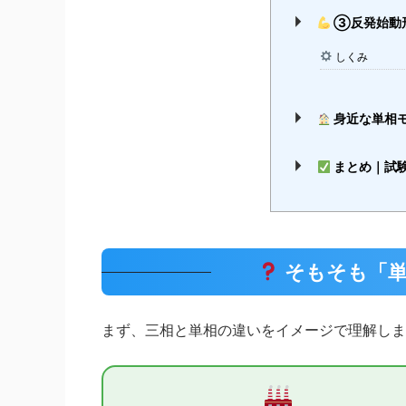
③反発始動
しくみ
身近な単相
まとめ｜試
そもそも「単
まず、三相と単相の違いをイメージで理解しま