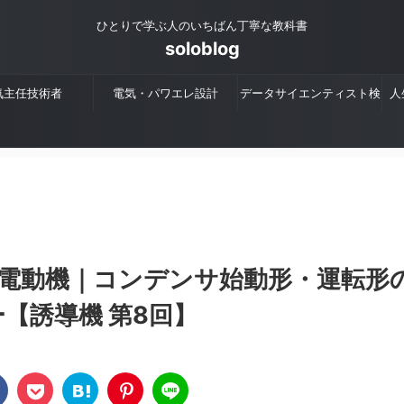
ひとりで学ぶ人のいちばん丁寧な教科書
soloblog
気主任技術者
電気・パワエレ設計
データサイエンティスト検
人
定
電動機｜コンデンサ始動形・運転形
【誘導機 第8回】