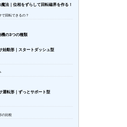
の魔法｜位相をずらして回転磁界を作る！
サで回転できるの？
動機の3つの種類
サ始動形｜スタートダッシュ型
チ
サ運転形｜ずっとサポート型
形の比較