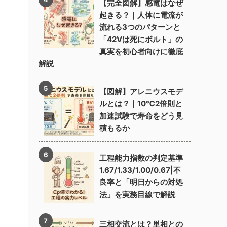
【完全図解】感電はなぜ
起きる？｜人体に電流が
流れる3つのパターンと
「42Vは死にボルト」の
真実を初心者向けに徹底
解説
【図解】アレニウスモデ
ルとは？｜10℃2倍則と
加速試験で寿命をどう見
積もるか
工程能力指数の判定基準
1.67/1.33/1.00/0.67|不
良率と「明日からの対処
法」を実務目線で解説
三相交流とは？単相との