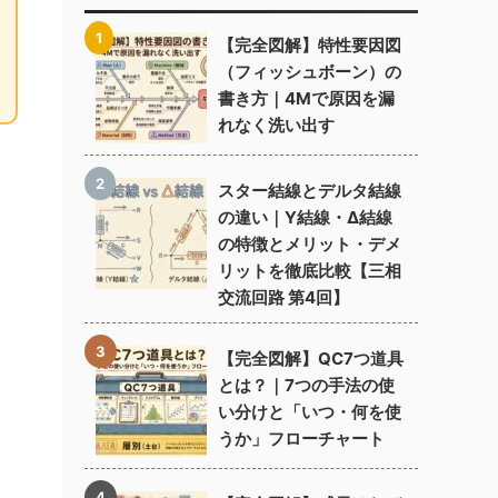
【完全図解】特性要因図
（フィッシュボーン）の
書き方｜4Mで原因を漏
れなく洗い出す
スター結線とデルタ結線
の違い｜Y結線・Δ結線
の特徴とメリット・デメ
リットを徹底比較【三相
交流回路 第4回】
【完全図解】QC7つ道具
とは？｜7つの手法の使
い分けと「いつ・何を使
うか」フローチャート