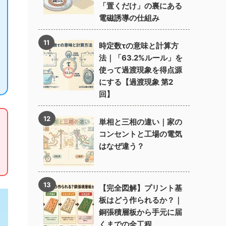
「置くだけ」の裏にある
電磁誘導の仕組み
時定数τの意味と計算方
法｜「63.2%ルール」を
使って過渡現象を得点源
にする【過渡現象 第2
回】
単相と三相の違い｜家の
コンセントと工場の電気
はなぜ違う？
【完全図解】プリント基
板はどう作られるか？｜
銅張積層板から手元に届
くまでの全工程