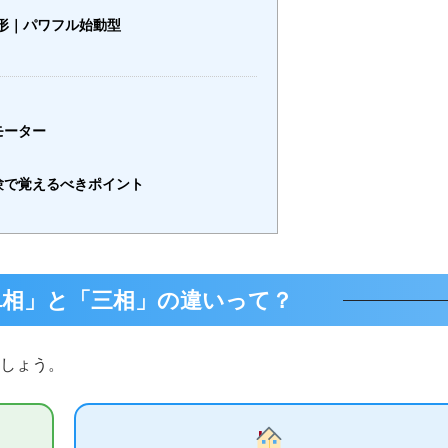
形｜パワフル始動型
モーター
験で覚えるべきポイント
相」と「三相」の違いって？
しょう。