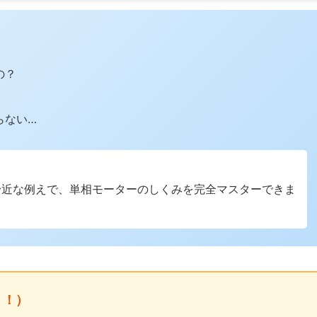
の？
らない…
身近な例えで、単相モーターのしくみを完全マスターできま
う！）