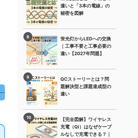
違いと「3本の電線」の
秘密を図解
蛍光灯からLEDへの交換
｜工事不要と工事必要の
違い【2027年問題】
QCストーリーとは？問
題解決型と課題達成型の
違い
【完全図解】ワイヤレス
充電（Qi）はなぜケーブ
ルなしで充電できる？｜