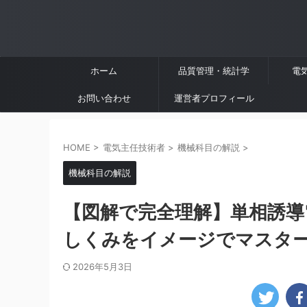
ホーム
品質管理・統計学
電
お問い合わせ
運営者プロフィール
HOME
>
電気主任技術者
>
機械科目の解説
>
機械科目の解説
【図解で完全理解】単相誘導
しくみをイメージでマスター
2026年5月3日