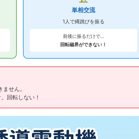
単相交流
1人で縄跳びを振る
前後に振るだけで…
回転磁界ができない！
きません。
け。回転しない！