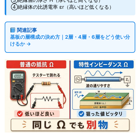
③絶縁層の厚さ H（厚いほど高くなる）
④絶縁体の比誘電率 εr（高いほど低くなる）
関連記事
基板の層構成の決め方｜2層・4層・6層をどう使い分
けるか →