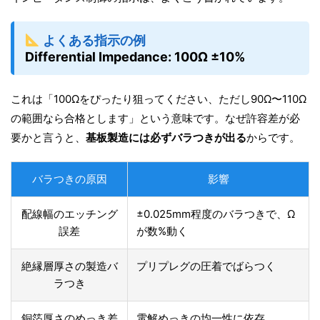
よくある指示の例
Differential Impedance: 100Ω ±10%
これは「100Ωをぴったり狙ってください、ただし90Ω〜110Ω
の範囲なら合格とします」という意味です。なぜ許容差が必
要かと言うと、
基板製造には必ずバラつきが出る
からです。
バラつきの原因
影響
配線幅のエッチング
±0.025mm程度のバラつきで、Ω
誤差
が数%動く
絶縁層厚さの製造バ
プリプレグの圧着でばらつく
ラつき
銅箔厚さのめっき差
電解めっきの均一性に依存