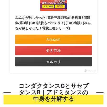
みんなが欲しかった! 電験三種 理論の教科書&問題
集 第3版 [CBT試験もバッチリ！](TAC出版) (みん
なが欲しかった！電験三種シリーズ)
Amazon
楽天市場
メルカリ
ポチップ
コンダクタンスGとサセプ
タンスB｜アドミタンスの
中身を分解する