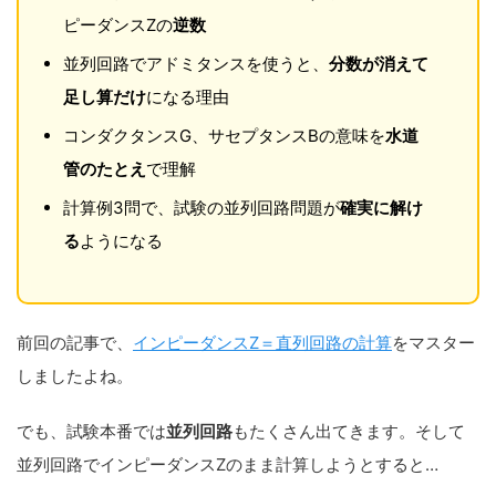
ピーダンスZの
逆数
並列回路でアドミタンスを使うと、
分数が消えて
足し算だけ
になる理由
コンダクタンスG、サセプタンスBの意味を
水道
管のたとえ
で理解
計算例3問で、試験の並列回路問題が
確実に解け
る
ようになる
前回の記事で、
インピーダンスZ＝直列回路の計算
をマスター
しましたよね。
でも、試験本番では
並列回路
もたくさん出てきます。そして
並列回路でインピーダンスZのまま計算しようとすると…