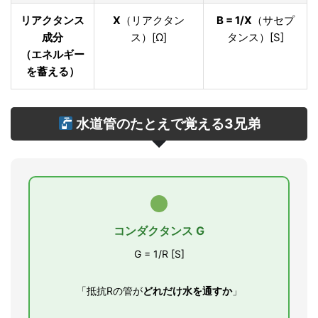
リアクタンス
X
（リアクタン
B = 1/X
（サセプ
成分
ス）[Ω]
タンス）[S]
（エネルギー
を蓄える）
水道管のたとえで覚える3兄弟
コンダクタンス G
G = 1/R [S]
「抵抗Rの管が
どれだけ水を通すか
」