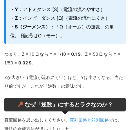
・
Y
：アドミタンス [S]（電流の流れやすさ）
・
Z
：インピーダンス [Ω]（電流の流れにくさ）
・
S（ジーメンス）
：「Ω（オーム）の逆数」の単
位。旧記号は℧（モー）。
つまり、Z = 10 Ω なら Y = 1/10 =
0.1 S
。Z = 50 Ω なら Y =
1/50 =
0.02 S
。
Zが大きい（電流が流れにくい）ほど、Yは小さくなる。当た
り前ですが、これが「逆数」の意味です。
なぜ「逆数」にするとラクなのか？
直流回路を思い出してください。
直列回路と並列回路
では、
抵抗の合成方法が違いましたよね。