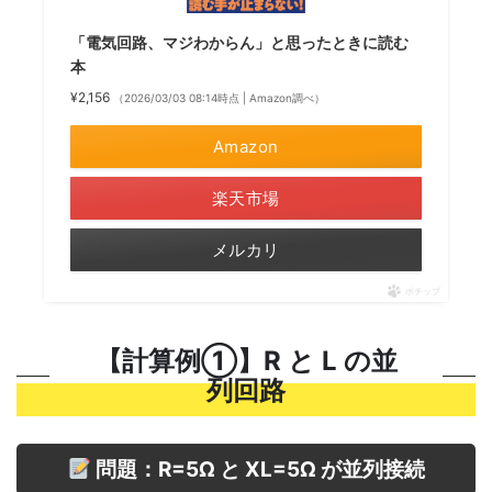
「電気回路、マジわからん」と思ったときに読む
本
¥2,156
（2026/03/03 08:14時点 | Amazon調べ）
Amazon
楽天市場
メルカリ
ポチップ
【計算例①】R と L の並
列回路
問題：R=5Ω と XL=5Ω が並列接続