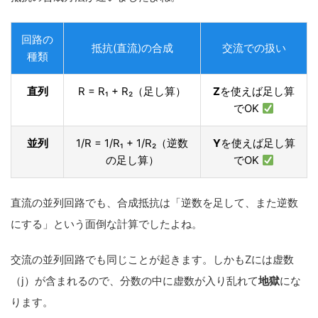
回路の
抵抗(直流)の合成
交流での扱い
種類
直列
R = R₁ + R₂（足し算）
Z
を使えば足し算
でOK
並列
1/R = 1/R₁ + 1/R₂（逆数
Y
を使えば足し算
の足し算）
でOK
直流の並列回路でも、合成抵抗は「逆数を足して、また逆数
にする」という面倒な計算でしたよね。
交流の並列回路でも同じことが起きます。しかもZには虚数
（j）が含まれるので、分数の中に虚数が入り乱れて
地獄
にな
ります。