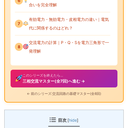
6
合いを完全理解
有効電力・無効電力・皮相電力の違い｜電気
7
代に関係するのはどれ？
交流電力の計算｜P・Q・Sを電力三角形で一
8
発理解
このシリーズを終えたら…
三相交流マスター(全7回)へ進む →
← 前のシリーズ:交流回路の基礎マスター(全8回)
目次
[
hide
]