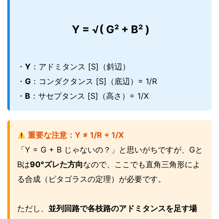
Y = √( G² + B² )
・
Y
：アドミタンス [S]（斜辺）
・
G
：コンダクタンス [S]（底辺）= 1/R
・
B
：サセプタンス [S]（高さ）= 1/X
重要な注意：Y ≠ 1/R + 1/X
「Y = G + B じゃないの？」と思いがちですが、Gと
Bは
90°ズレた方向
なので、ここでも直角三角形によ
る合成（ピタゴラスの定理）が必要です。
ただし、
並列回路で各枝路のアドミタンスを足す場