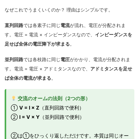
なぜこれでうまくいくのか？ 理由はシンプルです。
直列回路
では各素子に同じ
電流
が流れ、電圧が分配されま
す。電圧 = 電流 × インピーダンスなので、
インピーダンスを
足せば全体の電圧降下が求まる
。
並列回路
では各枝路に同じ
電圧
がかかり、電流が分配されま
す。電流 = 電圧 × アドミタンスなので、
アドミタンスを足せ
ば全体の電流が求まる
。
交流のオームの法則（2つの形）
①
V = I × Z
（直列回路で便利）
②
I = V × Y
（並列回路で便利）
②は①をひっくり返しただけです。本質は同じオー