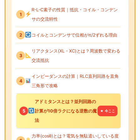
R-L-C素子の性質｜抵抗・コイル・コンデン
1
サの交流特性
2
コイルとコンデンサで位相がπ/2ずれる理由
リアクタンス(XL・XC)とは？周波数で変わる
3
交流抵抗
インピーダンスの計算｜RLC直列回路を直角
4
三角形で攻略
アドミタンスとは？並列回路の
5
計算が10倍ラクになる逆数の魔
★ 今ここ
法
力率(cosθ)とは？電気を無駄遣いしている度