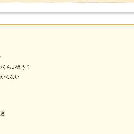
？
のくらい違う？
わからない
用途