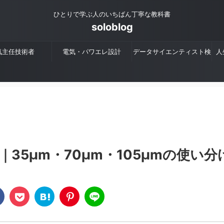
ひとりで学ぶ人のいちばん丁寧な教科書
soloblog
気主任技術者
電気・パワエレ設計
データサイエンティスト検
人
定
35μm・70μm・105μmの使い分