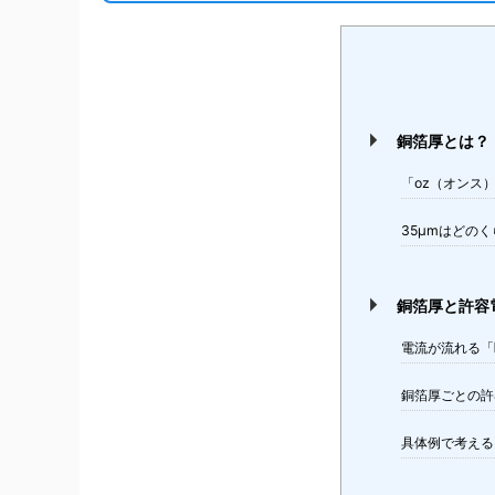
銅箔厚とは？
「oz（オンス
35μmはどの
銅箔厚と許容
電流が流れる「
銅箔厚ごとの許
具体例で考える