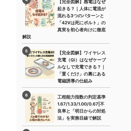
【完全図解】感電はなぜ
起きる？｜人体に電流が
流れる3つのパターンと
「42Vは死にボルト」の
真実を初心者向けに徹底
解説
【完全図解】ワイヤレス
充電（Qi）はなぜケーブ
ルなしで充電できる？｜
「置くだけ」の裏にある
電磁誘導の仕組み
工程能力指数の判定基準
1.67/1.33/1.00/0.67|不
良率と「明日からの対処
法」を実務目線で解説