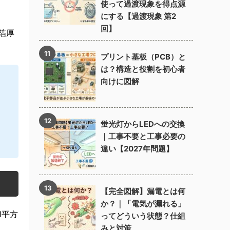
使って過渡現象を得点源
にする【過渡現象 第2
回】
箔厚
プリント基板（PCB）と
は？構造と役割を初心者
向けに図解
蛍光灯からLEDへの交換
｜工事不要と工事必要の
違い【2027年問題】
【完全図解】漏電とは何
か？｜「電気が漏れる」
1平方
ってどういう状態？仕組
みと対策