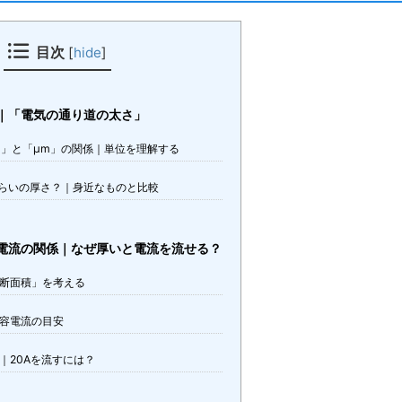
目次
[
hide
]
｜「電気の通り道の太さ」
）」と「μm」の関係｜単位を理解する
くらいの厚さ？｜身近なものと比較
電流の関係｜なぜ厚いと電流を流せる？
断面積」を考える
容電流の目安
｜20Aを流すには？