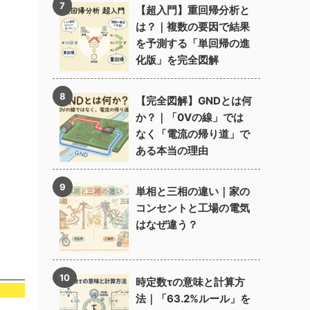
【超入門】重回帰分析と
は？｜複数の要因で結果
を予測する「単回帰の進
化版」を完全図解
【完全図解】GNDとは何
か？｜「0Vの線」では
なく「電流の帰り道」で
ある本当の理由
単相と三相の違い｜家の
コンセントと工場の電気
はなぜ違う？
時定数τの意味と計算方
法｜「63.2%ルール」を