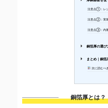
厚銅基板を使
注意点①：レ
注意点②：実
注意点③：内
銅箔厚の選び
まとめ｜銅箔
次に読むべ
銅箔厚とは？