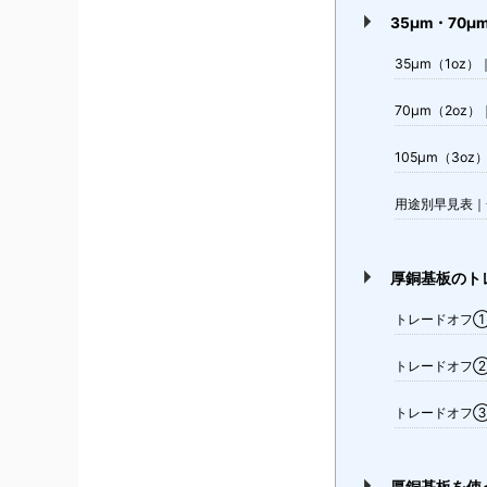
35μm・70
35μm（1o
70μm（2o
105μm（3o
用途別早見表｜
厚銅基板のト
トレードオフ
トレードオフ
トレードオフ