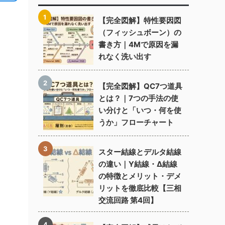
【完全図解】特性要因図
（フィッシュボーン）の
書き方｜4Mで原因を漏
れなく洗い出す
【完全図解】QC7つ道具
とは？｜7つの手法の使
い分けと「いつ・何を使
うか」フローチャート
スター結線とデルタ結線
の違い｜Y結線・Δ結線
の特徴とメリット・デメ
リットを徹底比較【三相
交流回路 第4回】