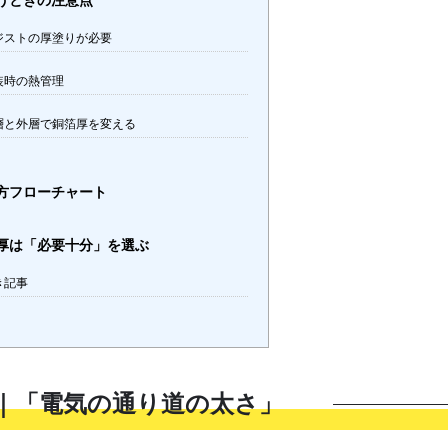
うときの注意点
ジストの厚塗りが必要
装時の熱管理
層と外層で銅箔厚を変える
方フローチャート
厚は「必要十分」を選ぶ
き記事
｜「電気の通り道の太さ」