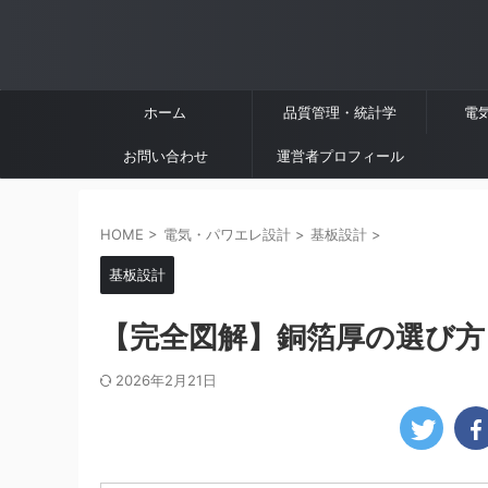
ホーム
品質管理・統計学
電
お問い合わせ
運営者プロフィール
HOME
>
電気・パワエレ設計
>
基板設計
>
基板設計
【完全図解】銅箔厚の選び方｜
2026年2月21日