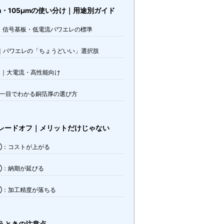
μm・105μmの使い分け｜用途別ガイド
z）｜信号基板・低電流パワエレの標準
z）｜パワエレの「ちょうどいい」選択肢
z）｜大電流・高性能向け
一目でわかる銅箔厚の選び方
レードオフ｜メリットだけじゃない
①：コストが上がる
②：納期が延びる
③：加工精度が落ちる