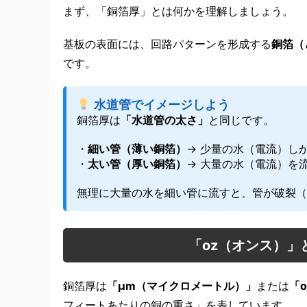
まず、「銅箔厚」とは何かを理解しましょう。
基板の表面には、回路パターンを形成する
銅箔（
です。
水道管でイメージしよう
銅箔厚は
「水道管の太さ」
と同じです。
・
細い管（薄い銅箔）
→ 少量の水（電流）し
・
太い管（厚い銅箔）
→ 大量の水（電流）を
無理に大量の水を細い管に流すと、管が破裂（
「oz（オンス）」
銅箔厚は
「μm（マイクロメートル）」
または
「
フィートあたりの銅の重さ」を表しています。