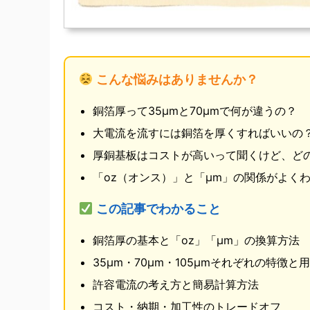
こんな悩みはありませんか？
銅箔厚って35μmと70μmで何が違うの？
大電流を流すには銅箔を厚くすればいいの
厚銅基板はコストが高いって聞くけど、ど
「oz（オンス）」と「μm」の関係がよく
この記事でわかること
銅箔厚の基本と「oz」「μm」の換算方法
35μm・70μm・105μmそれぞれの特徴と
許容電流の考え方と簡易計算方法
コスト・納期・加工性のトレードオフ