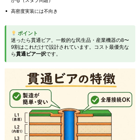
がる（スタブ問題）
高密度実装には不向き
ポイント
迷ったら貫通ビア。一般的な民生品・産業機器の8〜
9割はこれだけで設計されています。コスト最優先な
ら
貫通ビア一択
です。