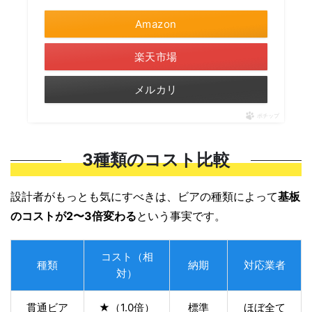
Amazon
楽天市場
メルカリ
ポチップ
3種類のコスト比較
設計者がもっとも気にすべきは、ビアの種類によって
基板
のコストが2〜3倍変わる
という事実です。
コスト（相
種類
納期
対応業者
対）
貫通ビア
★（1.0倍）
標準
ほぼ全て