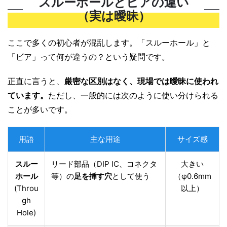
スルーホールとビアの違い
（実は曖昧）
ここで多くの初心者が混乱します。「スルーホール」と
「ビア」って何が違うの？という疑問です。
正直に言うと、
厳密な区別はなく、現場では曖昧に使われ
ています。
ただし、一般的には次のように使い分けられる
ことが多いです。
用語
主な用途
サイズ感
スルー
リード部品（DIP IC、コネクタ
大きい
ホール
等）の
足を挿す穴
として使う
（φ0.6mm
(Throu
以上）
gh
Hole)