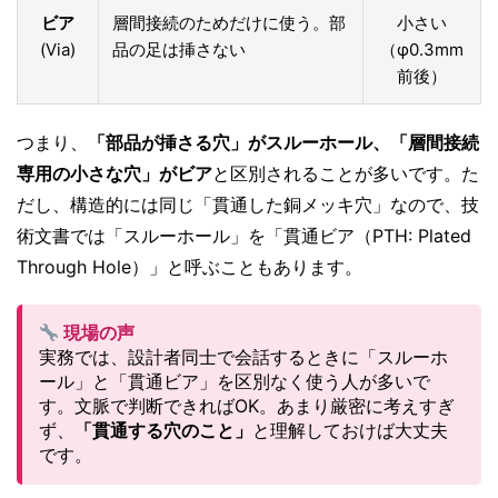
ビア
層間接続のためだけに使う。部
小さい
(Via)
品の足は挿さない
（φ0.3mm
前後）
つまり、
「部品が挿さる穴」がスルーホール、「層間接続
専用の小さな穴」がビア
と区別されることが多いです。た
だし、構造的には同じ「貫通した銅メッキ穴」なので、技
術文書では「スルーホール」を「貫通ビア（PTH: Plated
Through Hole）」と呼ぶこともあります。
現場の声
実務では、設計者同士で会話するときに「スルーホ
ール」と「貫通ビア」を区別なく使う人が多いで
す。文脈で判断できればOK。あまり厳密に考えすぎ
ず、
「貫通する穴のこと」
と理解しておけば大丈夫
です。