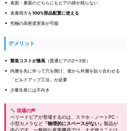
表面・裏面のどちらにもビアの跡が残らない
表裏両方を
100%部品配置に使える
究極の高密度実装が可能
デメリット
製造コストが激高
（貫通ビアの2〜3倍）
内層を先に作って穴を開け、後から外層を貼り合わせる
「ビルドアップ工法」が必要
少量生産には不向き
現場の声
ベリードビアが登場するのは、スマホ・ノートPC・
小型カメラなど
「物理的にスペースがない」
製品が
中心です。一般的な産業機器では、まず使うことは