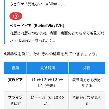
ると穴が「見えない（=Blind）」。
③
ベリードビア（Buried Via / IVH）
内層と内層をつなぐ穴。表面・裏面のどちらからも見えな
い（=Buried = 埋もれた）。
4層基板を例に、それぞれの構造を見ていきましょう。
種類
貫通範囲
外観
貫通ビア
L1 ⇔ L2 ⇔ L3 ⇔
表裏両方から穴が
L4（全層）
見える
ブライン
L1 ⇔ L2（or L3 ⇔
片側だけ穴が見え
ドビア
L4）
る