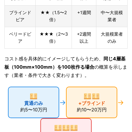
ブラインド
★★（1.5〜2
+1週間
中〜大規模
ビア
倍）
業者
ベリードビ
★★★（2〜3
+2週間
大規模業者
ア
倍）
以上
のみ
コスト感を具体的にイメージしてもらうため、
同じ4層基
板（100mm×100mm）を100枚作る場合
の概算を示しま
す（業者・条件で大きく変わります）。
→
→
貫通のみ
+ブラインド
約5〜10万円
約10〜20万円