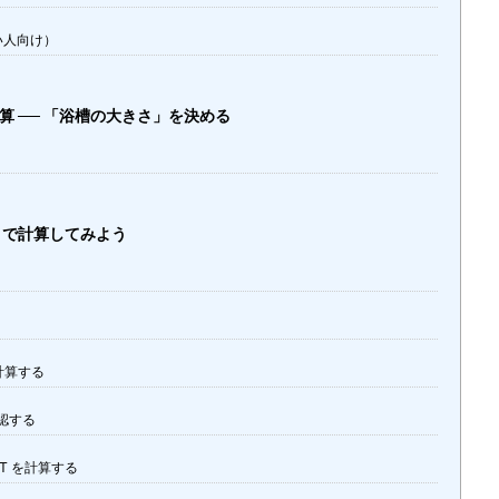
い人向け）
算 ── 「浴槽の大きさ」を決める
、2A で計算してみよう
を計算する
認する
UT を計算する