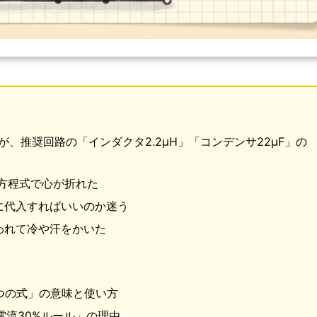
が、推奨回路の「インダクタ2.2μH」「コンデンサ22μF」の
分方程式で心が折れた
に代入すればいいのか迷う
われて冷や汗をかいた
2つの式」の意味と使い方
電流30%ルール」の理由