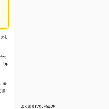
計の初
始め
ードル
。
最
て書
よく読まれている記事