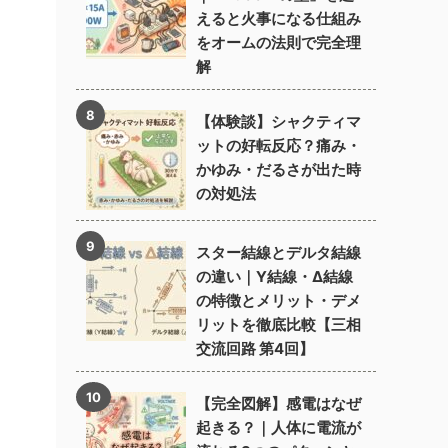
えると火事になる仕組み
をオームの法則で完全理
解
【体験談】シャクティマ
ットの好転反応？痛み・
かゆみ・だるさが出た時
の対処法
スター結線とデルタ結線
の違い｜Y結線・Δ結線
の特徴とメリット・デメ
リットを徹底比較【三相
交流回路 第4回】
【完全図解】感電はなぜ
起きる？｜人体に電流が