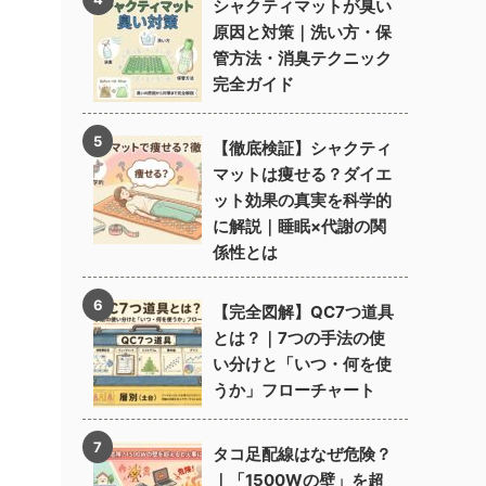
シャクティマットが臭い
原因と対策｜洗い方・保
管方法・消臭テクニック
完全ガイド
【徹底検証】シャクティ
マットは痩せる？ダイエ
ット効果の真実を科学的
に解説｜睡眠×代謝の関
係性とは
【完全図解】QC7つ道具
とは？｜7つの手法の使
い分けと「いつ・何を使
うか」フローチャート
タコ足配線はなぜ危険？
｜「1500Wの壁」を超