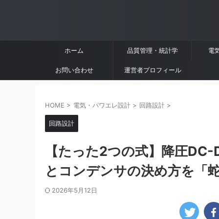
ホーム
品質管理・統計学
電
お問い合わせ
運営者プロフィール
HOME
>
電気・パワエレ設計
>
回路設計
>
回路設計
【たった2つの式】降圧DC
とコンデンサの決め方を「
2026年5月12日