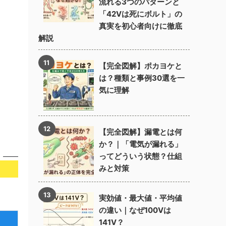
流れる3つのパターンと
「42Vは死にボルト」の
真実を初心者向けに徹底
解説
【完全図解】ポカヨケと
は？種類と事例30選を一
気に理解
【完全図解】漏電とは何
か？｜「電気が漏れる」
ってどういう状態？仕組
みと対策
実効値・最大値・平均値
の違い｜なぜ100Vは
141V？