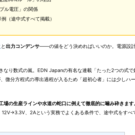
ップル電圧」の関係
な計算例（途中式すべて掲載）
タ
と
出力コンデンサ
――の値をどう決めればいいのか。電源設
なり数式の嵐。EDN Japanの有名な連載「たった2つの式で
すが、微分方程式の導出過程が入るため「超初心者」には少しハ
工場の生産ラインや水道の蛇口に例えて徹底的に噛み砕きます
2V→3.3V、2Aという実務でよくある条件で、途中式をすべ