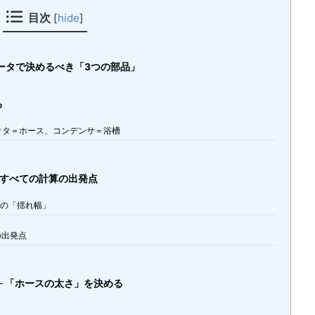
目次
[
hide
]
バータで決めるべき「3つの部品」
る
クタ＝ホース、コンデンサ＝浴槽
─ すべての計算の出発点
流の「揺れ幅」
の出発点
── 「ホースの太さ」を決める