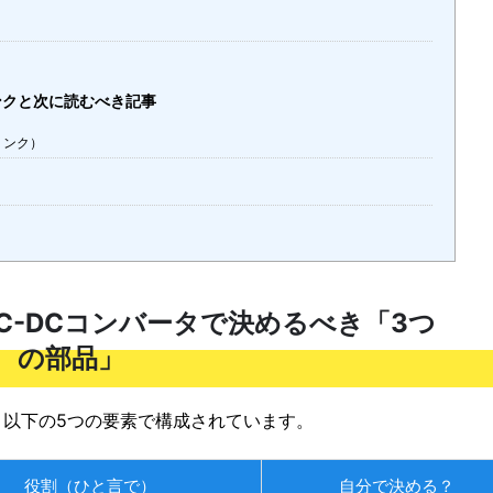
ンクと次に読むべき記事
リンク）
C-DCコンバータで決めるべき「3つ
の部品」
と以下の5つの要素で構成されています。
役割（ひと言で）
自分で決める？