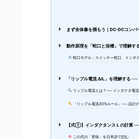
まず全体像を掴もう｜DC-DCコン
動作原理を「蛇口と浴槽」で理解す
蛇口モデル：スイッチ＝蛇口、インダ
「リップル電流 ΔIL」を理解する ─
リップル電流とは？── インダクタ電
「リップル電流30%ルール」── 設計
【式①】インダクタンス L の計算 
この式の「意味」を日本語で読む