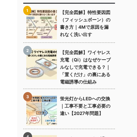
【完全図解】特性要因図
（フィッシュボーン）の
書き方｜4Mで原因を漏
れなく洗い出す
【完全図解】ワイヤレス
充電（Qi）はなぜケーブ
ルなしで充電できる？｜
「置くだけ」の裏にある
電磁誘導の仕組み
蛍光灯からLEDへの交換
｜工事不要と工事必要の
違い【2027年問題】