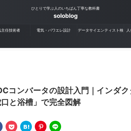
ひとりで学ぶ人のいちばん丁寧な教科書
soloblog
気主任技術者
電気・パワエレ設計
データサイエンティスト検
人
定
-DCコンバータの設計入門｜インダク
蛇口と浴槽」で完全図解