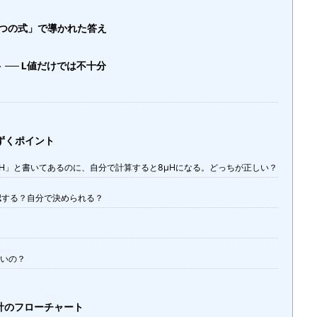
2つの式」で導かれた答え
── L値だけでは不十分
まずくポイント
.2μH」と書いてあるのに、自分で計算すると8μHになる。どっちが正しい？
確認する？自分で決められる？
いいの？
設計のフローチャート