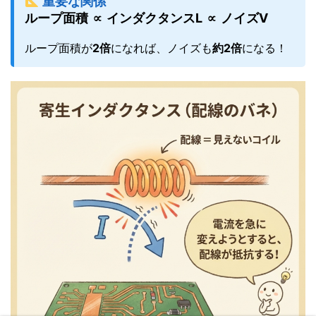
重要な関係
ループ面積 ∝ インダクタンスL ∝ ノイズV
ループ面積が
2倍
になれば、ノイズも
約2倍
になる！