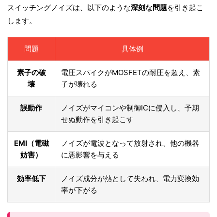
スイッチングノイズは、以下のような
深刻な問題
を引き起こ
します。
問題
具体例
素子の破
電圧スパイクがMOSFETの耐圧を超え、素
壊
子が壊れる
誤動作
ノイズがマイコンや制御ICに侵入し、予期
せぬ動作を引き起こす
EMI（電磁
ノイズが電波となって放射され、他の機器
妨害）
に悪影響を与える
効率低下
ノイズ成分が熱として失われ、電力変換効
率が下がる