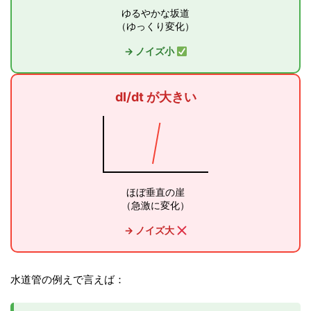
ゆるやかな坂道
（ゆっくり変化）
→ ノイズ小
dI/dt が大きい
ほぼ垂直の崖
（急激に変化）
→ ノイズ大
水道管の例えで言えば：