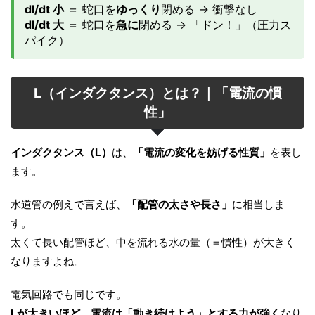
dI/dt 小
＝ 蛇口を
ゆっくり
閉める → 衝撃なし
dI/dt 大
＝ 蛇口を
急に
閉める → 「ドン！」（圧力ス
パイク）
L（インダクタンス）とは？｜「電流の慣
性」
インダクタンス（L）
は、
「電流の変化を妨げる性質」
を表し
ます。
水道管の例えで言えば、
「配管の太さや長さ」
に相当しま
す。
太くて長い配管ほど、中を流れる水の量（＝慣性）が大きく
なりますよね。
電気回路でも同じです。
Lが大きいほど、電流は「動き続けよう」とする力が強く
なり