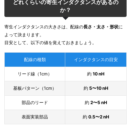
どれくらいの寄生インダクタンスがあるの
か？
寄生インダクタンスの大きさは、配線の
長さ・太さ・形状
に
よって決まります。
目安として、以下の値を覚えておきましょう。
配線の種類
インダクタンスの目安
リード線（1cm）
約
10 nH
基板パターン（1cm）
約
5〜10 nH
部品のリード
約
2〜5 nH
表面実装部品
約
0.5〜2 nH