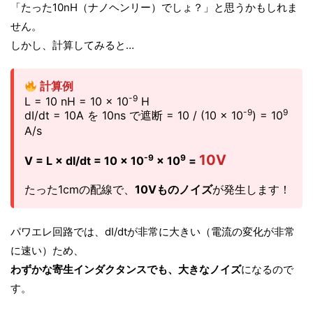
「たった10nH（ナノヘンリー）でしょ？」と思うかもしれま
せん。
しかし、計算してみると…
計算例
-9
L = 10 nH = 10 × 10
H
-9
9
dI/dt = 10A を 10ns で遮断 = 10 / (10 × 10
) = 10
A/s
10V
-9
9
V = L × dI/dt = 10 × 10
× 10
=
たった1cmの配線で、
10Vものノイズ
が発生します！
パワエレ回路では、dI/dtが非常に大きい（電流の変化が非常
に速い）ため、
わずかな寄生インダクタンスでも、大きなノイズ
になるので
す。